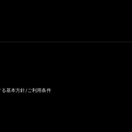
GLS
G-
電気
Class
G-Class
試乗リクエ
スト
オンライン
ショールー
ム
Stationwagon
する基本方針/ご利用条件
All
Stationwagon
CLA
Shooting
New
電気