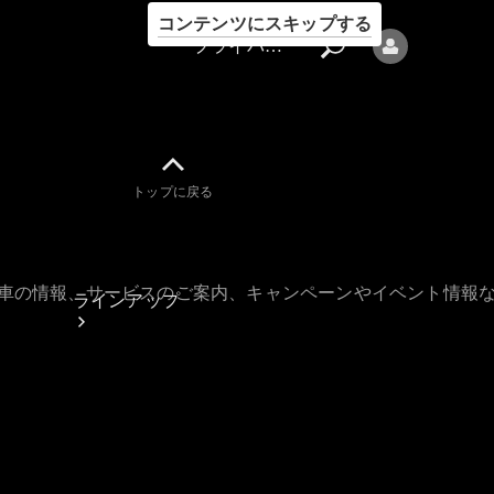
コンテンツにスキップする
プライバシーポリシー
トップに戻る
プライバシ
ーポリシー
古車の情報、サービスのご案内、キャンペーンやイベント情報
ラインアップ
Mercedes-Benz