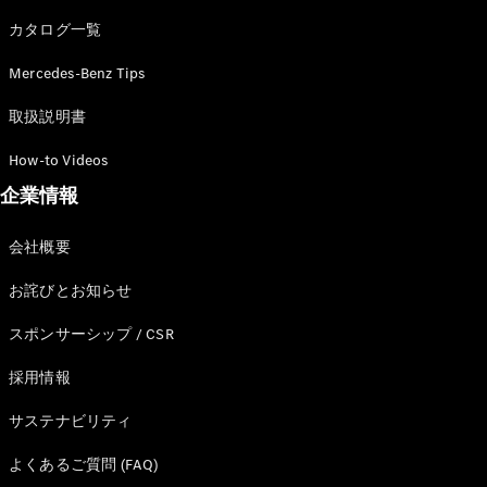
カタログ一覧
Mercedes-Benz Tips
All SUV
EQA
電気
取扱説明書
EQE
電気
SUV
How-to Videos
EQS
電気
企業情報
SUV
Mercedes-
Maybach
電気
会社概要
EQS SUV
GLA
お詫びとお知らせ
GLB
GLC
スポンサーシップ / CSR
GLC Coupé
GLE
採用情報
GLE Coupé
サステナビリティ
GLS
Mercedes-
よくあるご質問 (FAQ)
Maybach