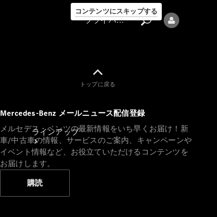
コンテンツにスキップする
プライバシーポリシー
トップに戻る
プライバシ
Mercedes-Benz メールニュース配信登録
ーポリシー
メルセデス・ベンツの最新情報をいち早くお届け！新
ラインアップ
車/中古車の情報、サービスのご案内、キャンペーンや
イベント情報など、お役立ていただけるコンテンツを
お届けします。
購読
Mercedes-Benz