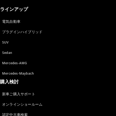
New models
ラインアップ
電気自動車モデル
プラグインハイブリッドモデル
電気自動車
プラグインハイブリッド
Sedan
SUV
Sedan
Mercedes-AMG
All Sedan
Mercedes-Maybach
CLA
購入検討
電気
Sedan
CLA
New
新車ご購入サポート
Sedan
C-Class
オンラインショールーム
Sedan
EQS
電気
認定中古車検索