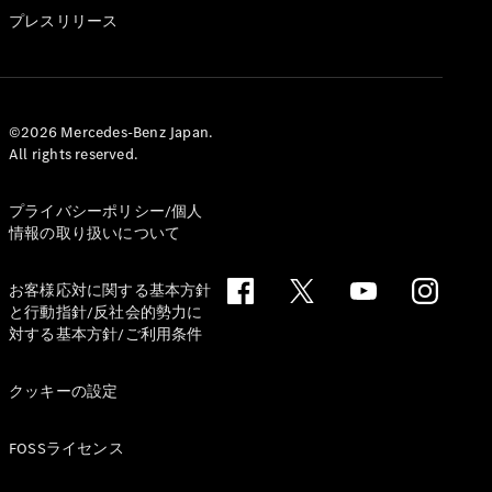
GLS
プレスリリース
G-
電気
Class
G-Class
試乗リクエ
©2026 Mercedes-Benz Japan.
All rights reserved.
スト
オンライン
ショールー
プライバシーポリシー/個人
ム
情報の取り扱いについて
Stationwagon
お客様応対に関する基本方針
と行動指針/反社会的勢力に
対する基本方針/ご利用条件
クッキーの設定
All
Stationwagon
FOSSライセンス
CLA
Shooting
New
電気