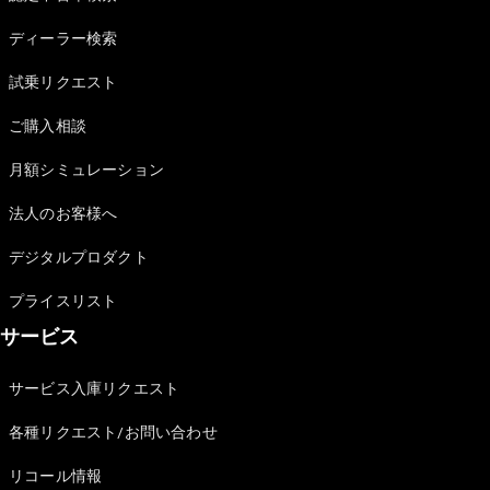
Sedan
E-Class
ディーラー検索
Sedan
S-Class
試乗リクエスト
New
Sedan
S-Class
ご購入相談
Sedan
New
Long
月額シミュレーション
Mercedes-
Maybach
New
法人のお客様へ
S-Class
デジタルプロダクト
試乗リクエ
プライスリスト
スト
サービス
オンライン
ショールー
ム
サービス入庫リクエスト
SUV
各種リクエスト/お問い合わせ
リコール情報