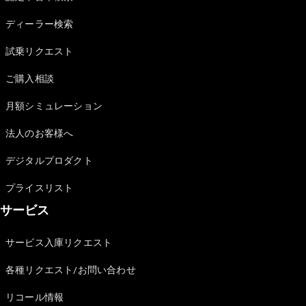
Sedan
E-Class
ディーラー検索
Sedan
S-Class
試乗リクエスト
New
Sedan
S-Class
ご購入相談
Sedan
New
Long
月額シミュレーション
Mercedes-
Maybach
New
法人のお客様へ
S-Class
デジタルプロダクト
試乗リクエ
プライスリスト
スト
サービス
オンライン
ショールー
ム
サービス入庫リクエスト
SUV
各種リクエスト/お問い合わせ
リコール情報