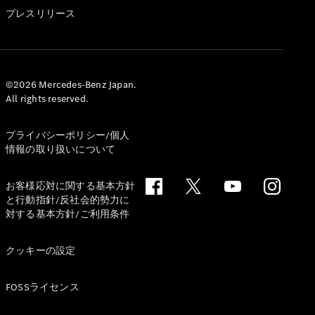
GLS
プレスリリース
G-
電気
Class
G-Class
試乗リクエ
©2026 Mercedes-Benz Japan.
All rights reserved.
スト
オンライン
ショールー
プライバシーポリシー/個人
ム
情報の取り扱いについて
Stationwagon
お客様応対に関する基本方針
と行動指針/反社会的勢力に
対する基本方針/ご利用条件
クッキーの設定
All
Stationwagon
FOSSライセンス
CLA
Shooting
New
電気