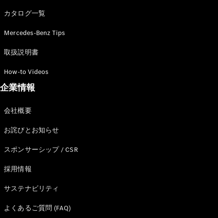
カタログ一覧
Mercedes-Benz Tips
All SUV
EQA
電気
取扱説明書
EQE
電気
SUV
How-to Videos
EQS
電気
企業情報
SUV
Mercedes-
Maybach
電気
会社概要
EQS SUV
GLA
お詫びとお知らせ
GLB
GLC
スポンサーシップ / CSR
GLC Coupé
GLE
採用情報
GLE Coupé
サステナビリティ
GLS
Mercedes-
よくあるご質問 (FAQ)
Maybach