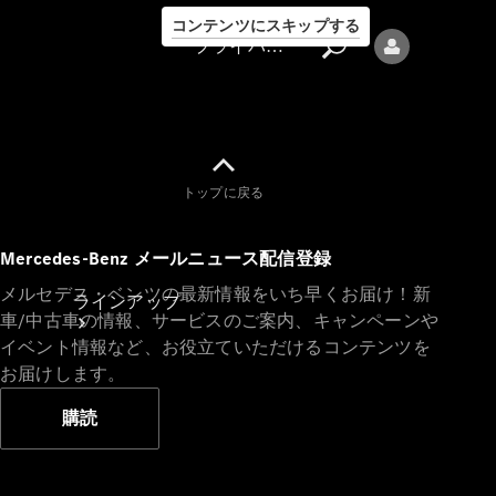
コンテンツにスキップする
プライバシーポリシー
トップに戻る
プライバシ
Mercedes-Benz メールニュース配信登録
ーポリシー
メルセデス・ベンツの最新情報をいち早くお届け！新
ラインアップ
車/中古車の情報、サービスのご案内、キャンペーンや
イベント情報など、お役立ていただけるコンテンツを
お届けします。
購読
Mercedes-Benz