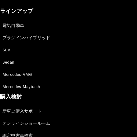
New models
ラインアップ
電気自動車モデル
プラグインハイブリッドモデル
電気自動車
プラグインハイブリッド
Sedan
SUV
Sedan
Mercedes-AMG
All Sedan
Mercedes-Maybach
CLA
購入検討
電気
Sedan
CLA
New
新車ご購入サポート
Sedan
C-Class
オンラインショールーム
Sedan
EQS
電気
認定中古車検索