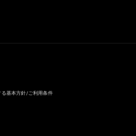
GLS
G-
電気
Class
G-Class
試乗リクエ
スト
オンライン
ショールー
ム
Stationwagon
する基本方針/ご利用条件
All
Stationwagon
CLA
Shooting
New
電気