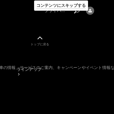
コンテンツにスキップする
プライバシーポリシー
トップに戻る
プライバシ
ーポリシー
古車の情報、サービスのご案内、キャンペーンやイベント情報
ラインアップ
Mercedes-Benz