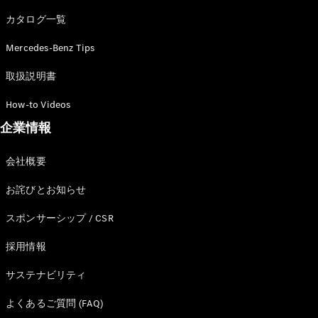
カタログ一覧
Mercedes-Benz Tips
All SUV
EQA
電気
取扱説明書
EQE
電気
SUV
How-to Videos
EQS
電気
企業情報
SUV
Mercedes-
Maybach
電気
会社概要
EQS SUV
GLA
お詫びとお知らせ
GLB
GLC
スポンサーシップ / CSR
GLC Coupé
GLE
採用情報
GLE Coupé
サステナビリティ
GLS
Mercedes-
よくあるご質問 (FAQ)
Maybach