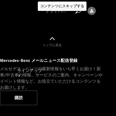
コンテンツにスキップする
プライバシーポリシー
トップに戻る
プライバシ
Mercedes-Benz メールニュース配信登録
ーポリシー
メルセデス・ベンツの最新情報をいち早くお届け！新
ラインアップ
車/中古車の情報、サービスのご案内、キャンペーンや
イベント情報など、お役立ていただけるコンテンツを
お届けします。
購読
Mercedes-Benz