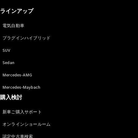
New models
ラインアップ
電気自動車モデル
プラグインハイブリッドモデル
電気自動車
プラグインハイブリッド
Sedan
SUV
Sedan
Mercedes-AMG
All Sedan
Mercedes-Maybach
CLA
購入検討
電気
Sedan
CLA
New
新車ご購入サポート
Sedan
C-Class
オンラインショールーム
Sedan
EQS
電気
認定中古車検索