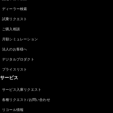
Sedan
E-Class
ディーラー検索
Sedan
S-Class
試乗リクエスト
New
Sedan
S-Class
ご購入相談
Sedan
New
Long
月額シミュレーション
Mercedes-
Maybach
New
法人のお客様へ
S-Class
デジタルプロダクト
試乗リクエ
プライスリスト
スト
サービス
オンライン
ショールー
ム
サービス入庫リクエスト
SUV
各種リクエスト/お問い合わせ
リコール情報