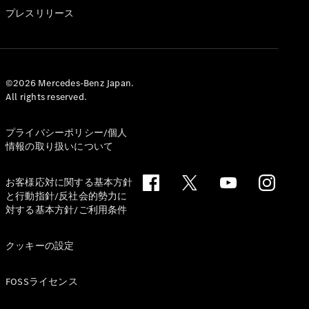
GLS
プレスリリース
G-
電気
Class
G-Class
試乗リクエ
©2026 Mercedes-Benz Japan.
All rights reserved.
スト
オンライン
ショールー
プライバシーポリシー/個人
ム
情報の取り扱いについて
Stationwagon
お客様応対に関する基本方針
と行動指針/反社会的勢力に
対する基本方針/ご利用条件
クッキーの設定
All
Stationwagon
FOSSライセンス
CLA
Shooting
New
電気