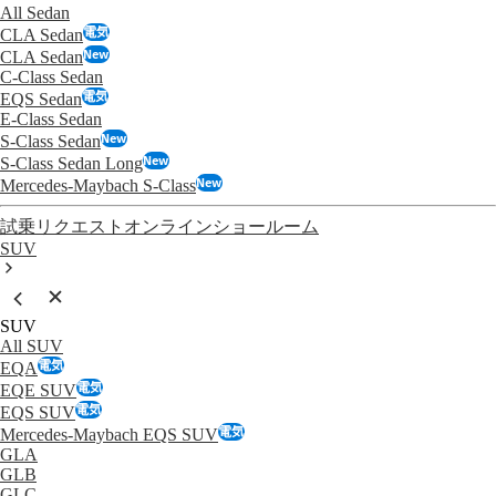
All Sedan
電気
CLA Sedan
New
CLA Sedan
C-Class Sedan
電気
EQS Sedan
E-Class Sedan
New
S-Class Sedan
New
S-Class Sedan Long
New
Mercedes-Maybach S-Class
試乗リクエスト
オンラインショールーム
SUV
SUV
All SUV
電気
EQA
電気
EQE SUV
電気
EQS SUV
電気
Mercedes-Maybach EQS SUV
GLA
GLB
GLC