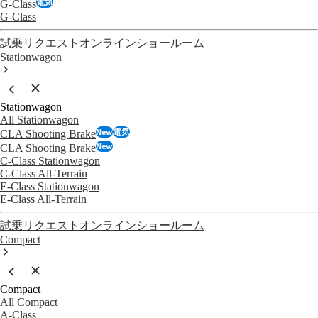
電気
G-Class
G-Class
試乗リクエスト
オンラインショールーム
Stationwagon
Stationwagon
All Stationwagon
New
電気
CLA Shooting Brake
New
CLA Shooting Brake
C-Class Stationwagon
C-Class All-Terrain
E-Class Stationwagon
E-Class All-Terrain
試乗リクエスト
オンラインショールーム
Compact
Compact
All Compact
A-Class