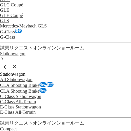
GLC Coupé
GLE
GLE Coupé
GLS
Mercedes-Maybach GLS
電気
G-Class
G-Class
試乗リクエスト
オンラインショールーム
Stationwagon
Stationwagon
All Stationwagon
New
電気
CLA Shooting Brake
New
CLA Shooting Brake
C-Class Stationwagon
C-Class All-Terrain
E-Class Stationwagon
E-Class All-Terrain
試乗リクエスト
オンラインショールーム
Compact