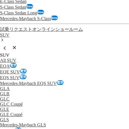
E-Class Sedan
New
S-Class Sedan
New
S-Class Sedan Long
New
Mercedes-Maybach S-Class
試乗リクエスト
オンラインショールーム
SUV
SUV
All SUV
電気
EQA
電気
EQE SUV
電気
EQS SUV
電気
Mercedes-Maybach EQS SUV
GLA
GLB
GLC
GLC Coupé
GLE
GLE Coupé
GLS
Mercedes-Maybach GLS