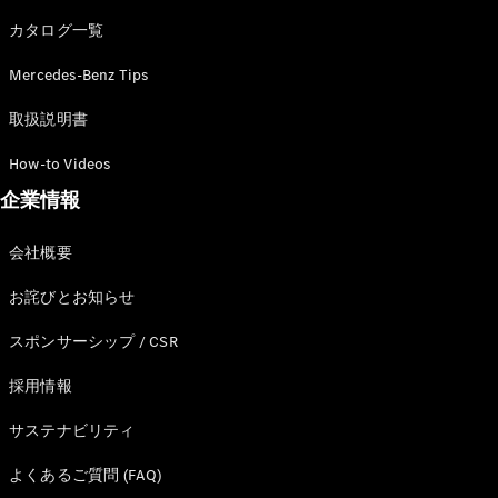
カタログ一覧
Mercedes-Benz Tips
All SUV
EQA
電気
取扱説明書
EQE
電気
SUV
How-to Videos
EQS
電気
企業情報
SUV
Mercedes-
Maybach
電気
会社概要
EQS SUV
GLA
お詫びとお知らせ
GLB
GLC
スポンサーシップ / CSR
GLC Coupé
GLE
採用情報
GLE Coupé
サステナビリティ
GLS
Mercedes-
よくあるご質問 (FAQ)
Maybach