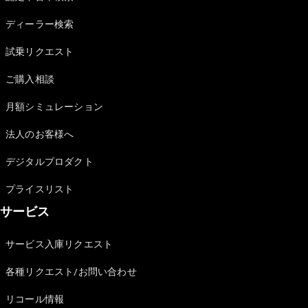
Sedan
E-Class
ディーラー検索
Sedan
S-Class
試乗リクエスト
New
Sedan
S-Class
ご購入相談
Sedan
New
Long
月額シミュレーション
Mercedes-
Maybach
New
法人のお客様へ
S-Class
デジタルプロダクト
試乗リクエ
プライスリスト
スト
サービス
オンライン
ショールー
ム
サービス入庫リクエスト
SUV
各種リクエスト/お問い合わせ
リコール情報