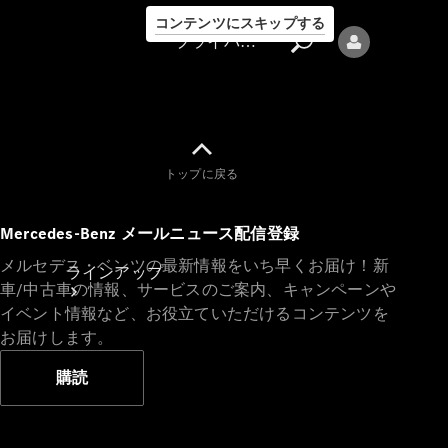
コンテンツにスキップする
プライバシーポリシー
トップに戻る
プライバシ
Mercedes-Benz メールニュース配信登録
ーポリシー
メルセデス・ベンツの最新情報をいち早くお届け！新
ラインアップ
車/中古車の情報、サービスのご案内、キャンペーンや
イベント情報など、お役立ていただけるコンテンツを
お届けします。
購読
Mercedes-Benz