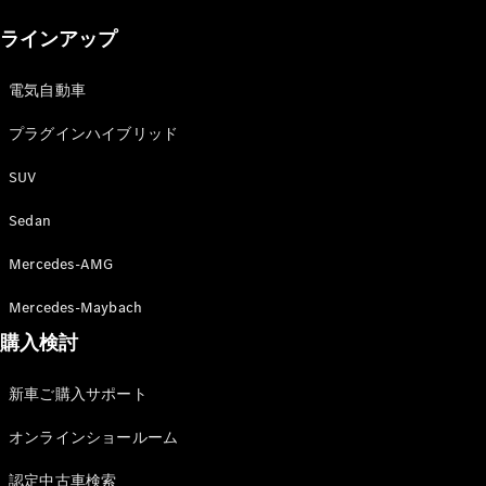
New models
ラインアップ
電気自動車モデル
プラグインハイブリッドモデル
電気自動車
プラグインハイブリッド
Sedan
SUV
Sedan
Mercedes-AMG
All Sedan
Mercedes-Maybach
CLA
購入検討
電気
Sedan
CLA
New
新車ご購入サポート
Sedan
C-Class
オンラインショールーム
Sedan
EQS
電気
認定中古車検索