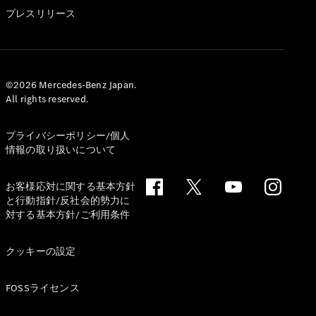
GLS
プレスリリース
G-
電気
Class
G-Class
試乗リクエ
©2026 Mercedes-Benz Japan.
All rights reserved.
スト
オンライン
ショールー
プライバシーポリシー/個人
ム
情報の取り扱いについて
Stationwagon
お客様応対に関する基本方針
と行動指針/反社会的勢力に
対する基本方針/ご利用条件
クッキーの設定
All
Stationwagon
FOSSライセンス
CLA
Shooting
New
電気