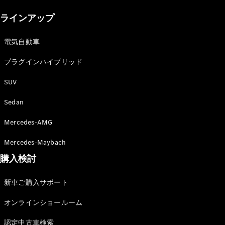
New models
ラインアップ
電気自動車モデル
プラグインハイブリッドモデル
電気自動車
プラグインハイブリッド
Sedan
SUV
Sedan
Mercedes-AMG
All Sedan
Mercedes-Maybach
CLA
購入検討
電気
Sedan
CLA
New
新車ご購入サポート
Sedan
C-Class
オンラインショールーム
Sedan
EQS
電気
認定中古車検索