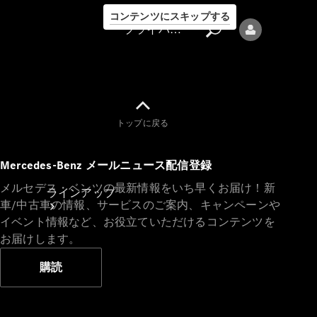
コンテンツにスキップする
プライバシーポリシー
トップに戻る
プライバシ
Mercedes-Benz メールニュース配信登録
ーポリシー
メルセデス・ベンツの最新情報をいち早くお届け！新
ラインアップ
車/中古車の情報、サービスのご案内、キャンペーンや
イベント情報など、お役立ていただけるコンテンツを
お届けします。
購読
Mercedes-Benz