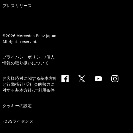
GLS
プレスリリース
G-
電気
Class
G-Class
試乗リクエ
©2026 Mercedes-Benz Japan.
All rights reserved.
スト
オンライン
ショールー
プライバシーポリシー/個人
ム
情報の取り扱いについて
Stationwagon
お客様応対に関する基本方針
と行動指針/反社会的勢力に
対する基本方針/ご利用条件
クッキーの設定
All
Stationwagon
FOSSライセンス
CLA
Shooting
New
電気