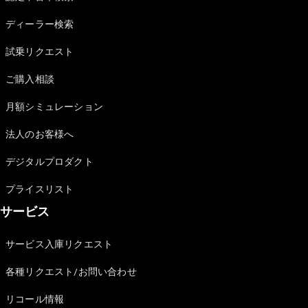
Sedan
E-Class
ディーラー検索
Sedan
S-Class
試乗リクエスト
New
Sedan
S-Class
ご購入相談
Sedan
New
Long
月額シミュレーション
Mercedes-
Maybach
New
法人のお客様へ
S-Class
デジタルプロダクト
試乗リクエ
プライスリスト
スト
サービス
オンライン
ショールー
ム
サービス入庫リクエスト
SUV
各種リクエスト/お問い合わせ
リコール情報