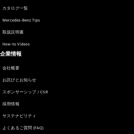
カタログ一覧
Mercedes-Benz Tips
All SUV
EQA
電気
取扱説明書
EQE
電気
SUV
How-to Videos
EQS
電気
企業情報
SUV
Mercedes-
Maybach
電気
会社概要
EQS SUV
GLA
お詫びとお知らせ
GLB
GLC
スポンサーシップ / CSR
GLC Coupé
GLE
採用情報
GLE Coupé
サステナビリティ
GLS
Mercedes-
よくあるご質問 (FAQ)
Maybach