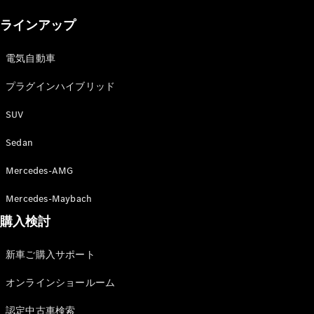
New models
ラインアップ
電気自動車モデル
プラグインハイブリッドモデル
電気自動車
プラグインハイブリッド
Sedan
SUV
Sedan
Mercedes-AMG
All Sedan
Mercedes-Maybach
CLA
購入検討
電気
Sedan
CLA
New
新車ご購入サポート
Sedan
C-Class
オンラインショールーム
Sedan
EQS
電気
認定中古車検索