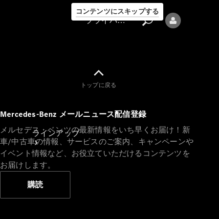
コンテンツにスキップする
プライバシーポリシー
トップに戻る
プライバシ
Mercedes-Benz メールニュース配信登録
ーポリシー
メルセデス・ベンツの最新情報をいち早くお届け！新
ラインアップ
車/中古車の情報、サービスのご案内、キャンペーンや
イベント情報など、お役立ていただけるコンテンツを
お届けします。
購読
Mercedes-Benz