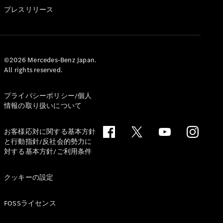
GLS
プレスリリース
G-
電気
Class
G-Class
試乗リクエ
©2026 Mercedes-Benz Japan.
All rights reserved.
スト
オンライン
ショールー
プライバシーポリシー/個人
ム
情報の取り扱いについて
Stationwagon
お客様応対に関する基本方針
と行動指針/反社会的勢力に
対する基本方針/ご利用条件
クッキーの設定
All
Stationwagon
FOSSライセンス
CLA
Shooting
New
電気