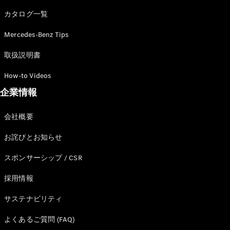
カタログ一覧
Mercedes-Benz Tips
All SUV
EQA
電気
取扱説明書
EQE
電気
SUV
How-to Videos
EQS
電気
企業情報
SUV
Mercedes-
Maybach
電気
会社概要
EQS SUV
GLA
お詫びとお知らせ
GLB
GLC
スポンサーシップ / CSR
GLC Coupé
GLE
採用情報
GLE Coupé
サステナビリティ
GLS
Mercedes-
よくあるご質問 (FAQ)
Maybach