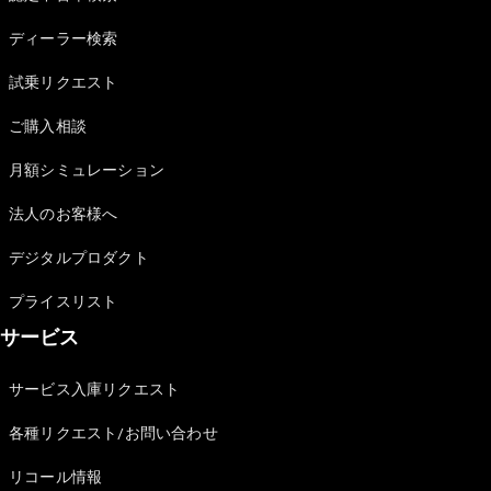
Sedan
E-Class
ディーラー検索
Sedan
S-Class
試乗リクエスト
New
Sedan
S-Class
ご購入相談
Sedan
New
Long
月額シミュレーション
Mercedes-
Maybach
New
法人のお客様へ
S-Class
デジタルプロダクト
試乗リクエ
プライスリスト
スト
サービス
オンライン
ショールー
ム
サービス入庫リクエスト
SUV
各種リクエスト/お問い合わせ
リコール情報