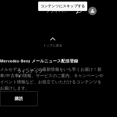
コンテンツにスキップする
プライバシーポリシー
トップに戻る
プライバシ
Mercedes-Benz メールニュース配信登録
ーポリシー
メルセデス・ベンツの最新情報をいち早くお届け！新
ラインアップ
車/中古車の情報、サービスのご案内、キャンペーンや
イベント情報など、お役立ていただけるコンテンツを
お届けします。
購読
Mercedes-Benz