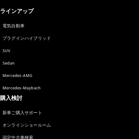
New models
ラインアップ
電気自動車モデル
プラグインハイブリッドモデル
電気自動車
プラグインハイブリッド
Sedan
SUV
Sedan
Mercedes-AMG
All Sedan
Mercedes-Maybach
CLA
購入検討
電気
Sedan
CLA
New
新車ご購入サポート
Sedan
C-Class
オンラインショールーム
Sedan
EQS
電気
認定中古車検索