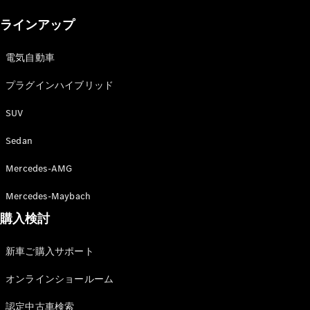
New models
ラインアップ
電気自動車モデル
プラグインハイブリッドモデル
電気自動車
プラグインハイブリッド
Sedan
SUV
Sedan
Mercedes-AMG
All Sedan
Mercedes-Maybach
CLA
購入検討
電気
Sedan
CLA
New
新車ご購入サポート
Sedan
C-Class
オンラインショールーム
Sedan
EQS
電気
認定中古車検索