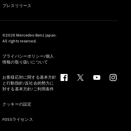
GLS
プレスリリース
G-
電気
Class
G-Class
試乗リクエ
©2026 Mercedes-Benz Japan.
All rights reserved.
スト
オンライン
ショールー
プライバシーポリシー/個人
ム
情報の取り扱いについて
Stationwagon
お客様応対に関する基本方針
と行動指針/反社会的勢力に
対する基本方針/ご利用条件
クッキーの設定
All
Stationwagon
FOSSライセンス
CLA
Shooting
New
電気