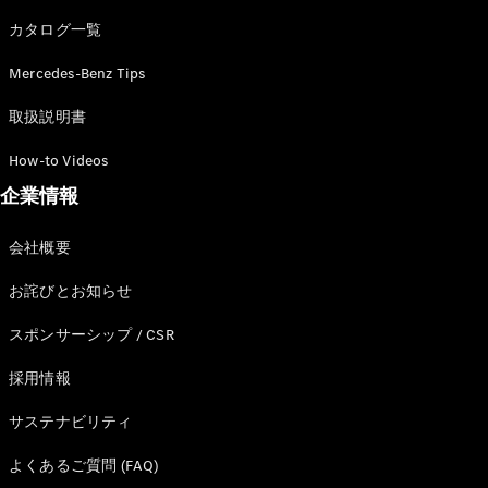
カタログ一覧
Mercedes-Benz Tips
All SUV
EQA
電気
取扱説明書
EQE
電気
SUV
How-to Videos
EQS
電気
企業情報
SUV
Mercedes-
Maybach
電気
会社概要
EQS SUV
GLA
お詫びとお知らせ
GLB
GLC
スポンサーシップ / CSR
GLC Coupé
GLE
採用情報
GLE Coupé
サステナビリティ
GLS
Mercedes-
よくあるご質問 (FAQ)
Maybach