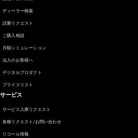
Sedan
E-Class
ディーラー検索
Sedan
S-Class
試乗リクエスト
New
Sedan
S-Class
ご購入相談
Sedan
New
Long
月額シミュレーション
Mercedes-
Maybach
New
法人のお客様へ
S-Class
デジタルプロダクト
試乗リクエ
プライスリスト
スト
サービス
オンライン
ショールー
ム
サービス入庫リクエスト
SUV
各種リクエスト/お問い合わせ
リコール情報