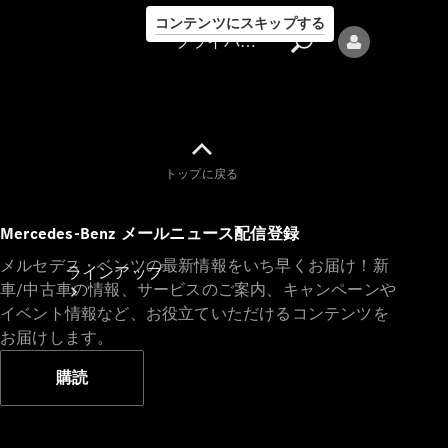
コンテンツにスキップする
プライバシーポリシー
トップに戻る
プライバシ
Mercedes-Benz メールニュース配信登録
ーポリシー
メルセデス・ベンツの最新情報をいち早くお届け！新
ラインアップ
車/中古車の情報、サービスのご案内、キャンペーンや
イベント情報など、お役立ていただけるコンテンツを
お届けします。
購読
Mercedes-Benz