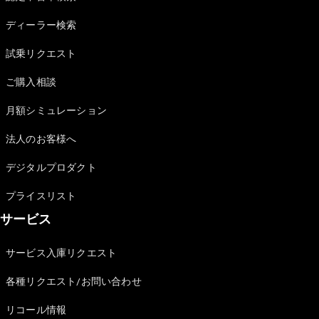
Sedan
E-Class
ディーラー検索
Sedan
S-Class
試乗リクエスト
New
Sedan
S-Class
ご購入相談
Sedan
New
Long
月額シミュレーション
Mercedes-
Maybach
New
法人のお客様へ
S-Class
デジタルプロダクト
試乗リクエ
プライスリスト
スト
サービス
オンライン
ショールー
ム
サービス入庫リクエスト
SUV
各種リクエスト/お問い合わせ
リコール情報