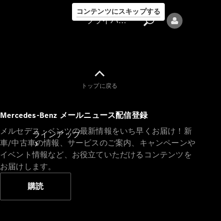
コンテンツにスキップする
プライバシーポリシー
トップに戻る
プライバシ
Mercedes-Benz メールニュース配信登録
ーポリシー
メルセデス・ベンツの最新情報をいち早くお届け！新
ラインアップ
車/中古車の情報、サービスのご案内、キャンペーンや
イベント情報など、お役立ていただけるコンテンツを
お届けします。
購読
Mercedes-Benz