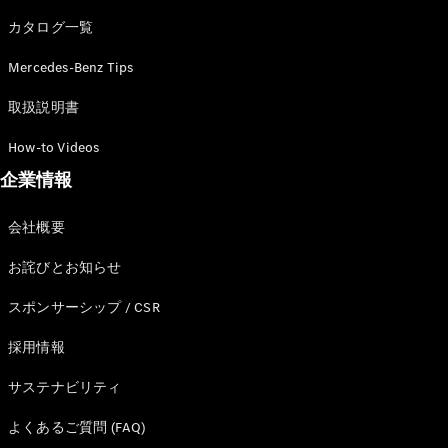
カタログ一覧
Mercedes-Benz Tips
All SUV
EQA
電気
取扱説明書
EQE
電気
SUV
How-to Videos
EQS
電気
企業情報
SUV
Mercedes-
Maybach
電気
会社概要
EQS SUV
GLA
お詫びとお知らせ
GLB
GLC
スポンサーシップ / CSR
GLC Coupé
GLE
採用情報
GLE Coupé
サステナビリティ
GLS
Mercedes-
よくあるご質問 (FAQ)
Maybach