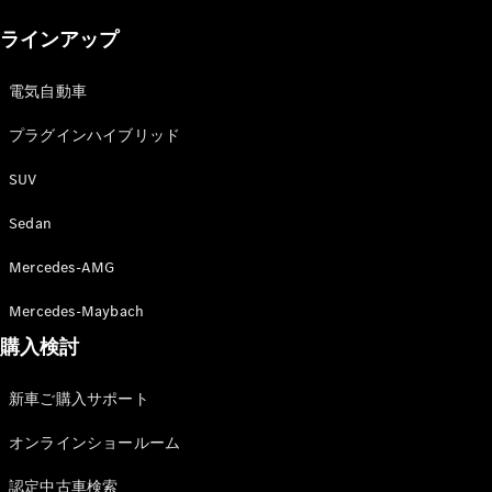
New models
ラインアップ
電気自動車モデル
プラグインハイブリッドモデル
電気自動車
プラグインハイブリッド
Sedan
SUV
Sedan
Mercedes-AMG
All Sedan
Mercedes-Maybach
CLA
購入検討
電気
Sedan
CLA
New
新車ご購入サポート
Sedan
C-Class
オンラインショールーム
Sedan
EQS
電気
認定中古車検索