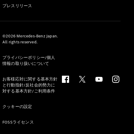
GLS
プレスリリース
G-
電気
Class
G-Class
試乗リクエ
©2026 Mercedes-Benz Japan.
All rights reserved.
スト
オンライン
ショールー
プライバシーポリシー/個人
ム
情報の取り扱いについて
Stationwagon
お客様応対に関する基本方針
と行動指針/反社会的勢力に
対する基本方針/ご利用条件
クッキーの設定
All
Stationwagon
FOSSライセンス
CLA
Shooting
New
電気