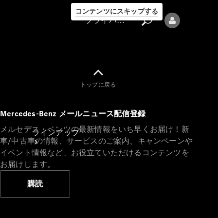
コンテンツにスキップする
プライバシーポリシー
トップに戻る
プライバシ
Mercedes-Benz メールニュース配信登録
ーポリシー
メルセデス・ベンツの最新情報をいち早くお届け！新
ラインアップ
車/中古車の情報、サービスのご案内、キャンペーンや
イベント情報など、お役立ていただけるコンテンツを
お届けします。
購読
Mercedes-Benz