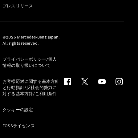
GLS
プレスリリース
G-
電気
Class
G-Class
試乗リクエ
©2026 Mercedes-Benz Japan.
All rights reserved.
スト
オンライン
ショールー
プライバシーポリシー/個人
ム
情報の取り扱いについて
Stationwagon
お客様応対に関する基本方針
と行動指針/反社会的勢力に
対する基本方針/ご利用条件
クッキーの設定
All
Stationwagon
FOSSライセンス
CLA
Shooting
New
電気