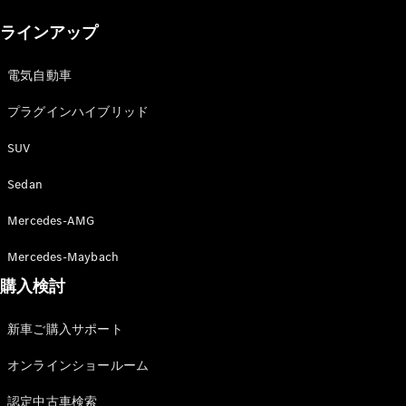
New models
ラインアップ
電気自動車モデル
プラグインハイブリッドモデル
電気自動車
プラグインハイブリッド
Sedan
SUV
Sedan
Mercedes-AMG
All Sedan
Mercedes-Maybach
CLA
購入検討
電気
Sedan
CLA
New
新車ご購入サポート
Sedan
C-Class
オンラインショールーム
Sedan
EQS
電気
認定中古車検索