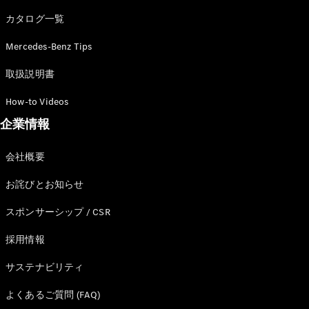
カタログ一覧
Mercedes-Benz Tips
All SUV
EQA
電気
取扱説明書
EQE
電気
SUV
How-to Videos
EQS
電気
企業情報
SUV
Mercedes-
Maybach
電気
会社概要
EQS SUV
GLA
お詫びとお知らせ
GLB
GLC
スポンサーシップ / CSR
GLC Coupé
GLE
採用情報
GLE Coupé
サステナビリティ
GLS
Mercedes-
よくあるご質問 (FAQ)
Maybach