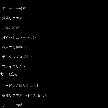
Sedan
E-Class
ディーラー検索
Sedan
S-Class
試乗リクエスト
New
Sedan
S-Class
ご購入相談
Sedan
New
Long
月額シミュレーション
Mercedes-
Maybach
New
法人のお客様へ
S-Class
デジタルプロダクト
試乗リクエ
プライスリスト
スト
サービス
オンライン
ショールー
ム
サービス入庫リクエスト
SUV
各種リクエスト/お問い合わせ
リコール情報