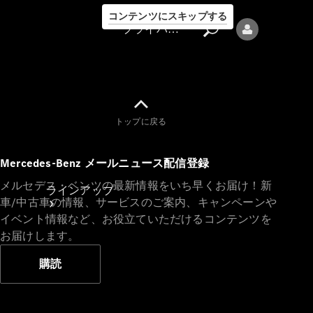
コンテンツにスキップする
プライバシーポリシー
トップに戻る
プライバシ
Mercedes-Benz メールニュース配信登録
ーポリシー
メルセデス・ベンツの最新情報をいち早くお届け！新
ラインアップ
車/中古車の情報、サービスのご案内、キャンペーンや
イベント情報など、お役立ていただけるコンテンツを
お届けします。
購読
Mercedes-Benz