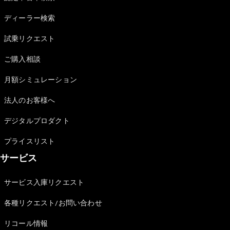
Sedan
E-Class
ディーラー検索
Sedan
S-Class
試乗リクエスト
New
Sedan
S-Class
ご購入相談
Sedan
New
Long
月額シミュレーション
Mercedes-
Maybach
New
法人のお客様へ
S-Class
デジタルプロダクト
試乗リクエ
プライスリスト
スト
サービス
オンライン
ショールー
ム
サービス入庫リクエスト
SUV
各種リクエスト/お問い合わせ
リコール情報