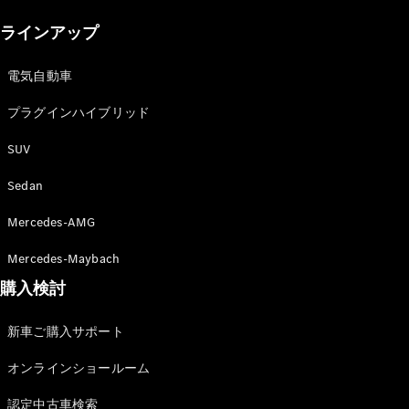
New models
ラインアップ
電気自動車モデル
プラグインハイブリッドモデル
電気自動車
プラグインハイブリッド
Sedan
SUV
Sedan
Mercedes-AMG
All Sedan
Mercedes-Maybach
CLA
購入検討
電気
Sedan
CLA
New
新車ご購入サポート
Sedan
C-Class
オンラインショールーム
Sedan
EQS
電気
認定中古車検索