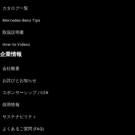
カタログ一覧
Mercedes-Benz Tips
All SUV
EQA
電気
取扱説明書
EQE
電気
SUV
How-to Videos
EQS
電気
企業情報
SUV
Mercedes-
Maybach
電気
会社概要
EQS SUV
GLA
お詫びとお知らせ
GLB
GLC
スポンサーシップ / CSR
GLC Coupé
GLE
採用情報
GLE Coupé
サステナビリティ
GLS
Mercedes-
よくあるご質問 (FAQ)
Maybach