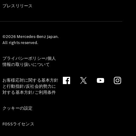
GLS
プレスリリース
G-
電気
Class
G-Class
試乗リクエ
©2026 Mercedes-Benz Japan.
All rights reserved.
スト
オンライン
ショールー
プライバシーポリシー/個人
ム
情報の取り扱いについて
Stationwagon
お客様応対に関する基本方針
と行動指針/反社会的勢力に
対する基本方針/ご利用条件
クッキーの設定
All
Stationwagon
FOSSライセンス
CLA
Shooting
New
電気