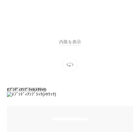
Sedan
E-Class
Sedan
S-Class
New
Sedan
S-Class
Sedan
New
内装を表示
Long
Mercedes-
Maybach
New
S-Class
試乗リクエ
スト
ｵﾌﾞｼﾃﾞｨｱﾝﾌﾞﾗｯｸ(ﾒﾀﾘｯｸ)
オンライン
ショールー
ム
SUV