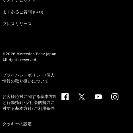
サステナビリティ
All Coupé
CLE Coupé
よくあるご質問 (FAQ)
Mercedes-
AMG GT
プレスリリース
Coupé
Mercedes-
AMG GT 4-
Door-Coupé
Mercedes-
©2026 Mercedes-Benz Japan.
AMG GT
All rights reserved.
New
電気
4-Door-
Coupé
プライバシーポリシー/個人
情報の取り扱いについて
試乗リクエ
スト
お客様応対に関する基本方針
オンライン
と行動指針/反社会的勢力に
ショールー
対する基本方針/ご利用条件
ム
Cabriolet/Roadster
クッキーの設定