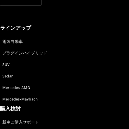
GLS
G-
電気
Class
G-Class
ラインアップ
試乗リクエ
スト
電気自動車
オンライン
プラグインハイブリッド
ショールー
ム
SUV
Stationwagon
Sedan
Mercedes-AMG
Mercedes-Maybach
購入検討
All
Stationwagon
CLA
新車ご購入サポート
Shooting
New
電気