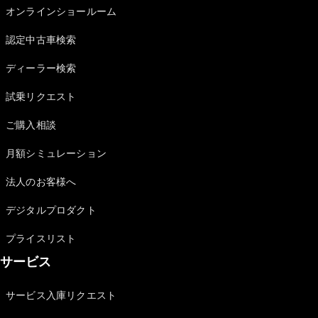
Brake
オンラインショールーム
CLA
Shooting
New
認定中古車検索
Brake
C-Class
ディーラー検索
Stationwagon
試乗リクエスト
C-Class All-
Terrain
ご購入相談
E-Class
Stationwagon
月額シミュレーション
E-Class All-
Terrain
法人のお客様へ
試乗リクエ
デジタルプロダクト
スト
プライスリスト
オンライン
ショールー
サービス
ム
Compact
サービス入庫リクエスト