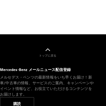
All SUV
EQA
電気
EQE
電気
SUV
EQS
電気
SUV
Mercedes-
Maybach
電気
トップに戻る
EQS SUV
GLA
GLB
Mercedes-Benz メールニュース配信登録
GLC
GLC Coupé
メルセデス・ベンツの最新情報をいち早くお届け！新
GLE
車/中古車の情報、サービスのご案内、キャンペーンや
GLE Coupé
イベント情報など、お役立ていただけるコンテンツを
GLS
お届けします。
Mercedes-
Maybach
購読