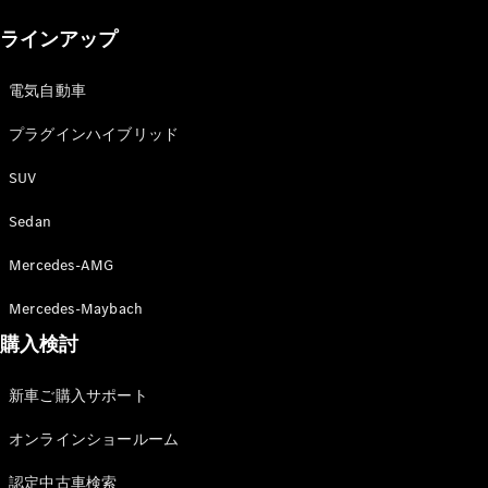
New models
ラインアップ
電気自動車モデル
プラグインハイブリッドモデル
電気自動車
プラグインハイブリッド
Sedan
SUV
Sedan
Mercedes-AMG
All Sedan
Mercedes-Maybach
CLA
購入検討
電気
Sedan
CLA
New
新車ご購入サポート
Sedan
C-Class
オンラインショールーム
Sedan
EQS
電気
認定中古車検索