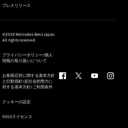
GLS
プレスリリース
G-
電気
Class
G-Class
試乗リクエ
©2026 Mercedes-Benz Japan.
All rights reserved.
スト
オンライン
ショールー
プライバシーポリシー/個人
ム
情報の取り扱いについて
Stationwagon
お客様応対に関する基本方針
と行動指針/反社会的勢力に
対する基本方針/ご利用条件
クッキーの設定
All
Stationwagon
FOSSライセンス
CLA
Shooting
New
電気