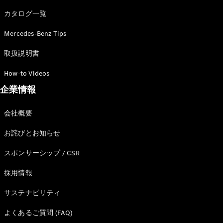
カタログ一覧
Mercedes-Benz Tips
All SUV
EQA
電気
取扱説明書
EQE
電気
SUV
How-to Videos
EQS
電気
企業情報
SUV
Mercedes-
Maybach
電気
会社概要
EQS SUV
GLA
お詫びとお知らせ
GLB
GLC
スポンサーシップ / CSR
GLC Coupé
GLE
採用情報
GLE Coupé
サステナビリティ
GLS
Mercedes-
よくあるご質問 (FAQ)
Maybach