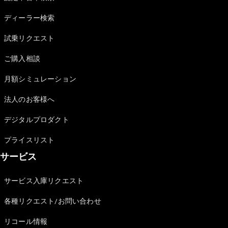
Sedan
E-Class
ディーラー検索
Sedan
S-Class
試乗リクエスト
New
Sedan
S-Class
ご購入相談
Sedan
New
Long
月額シミュレーション
Mercedes-
Maybach
New
法人のお客様へ
S-Class
デジタルプロダクト
試乗リクエ
プライスリスト
スト
サービス
オンライン
ショールー
ム
サービス入庫リクエスト
SUV
各種リクエスト/お問い合わせ
リコール情報