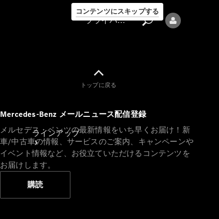
コンテンツにスキップする
プライバシーポリシー
トップに戻る
プライバシ
Mercedes-Benz メールニュース配信登録
ーポリシー
メルセデス・ベンツの最新情報をいち早くお届け！新
ラインアップ
車/中古車の情報、サービスのご案内、キャンペーンや
イベント情報など、お役立ていただけるコンテンツを
お届けします。
購読
Mercedes-Benz