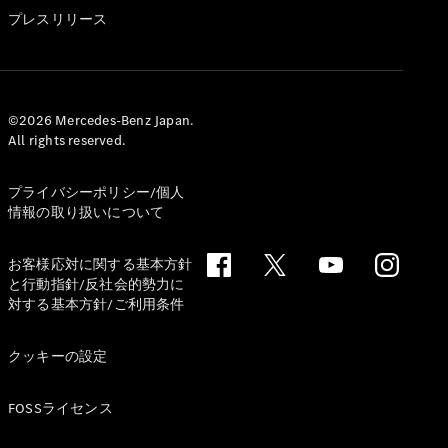
GLS
プレスリリース
G-
電気
Class
G-Class
試乗リクエ
©2026 Mercedes-Benz Japan.
All rights reserved.
スト
オンライン
ショールー
プライバシーポリシー/個人
ム
情報の取り扱いについて
Stationwagon
お客様応対に関する基本方針
と行動指針/反社会的勢力に
対する基本方針/ご利用条件
クッキーの設定
All
Stationwagon
FOSSライセンス
CLA
Shooting
New
電気