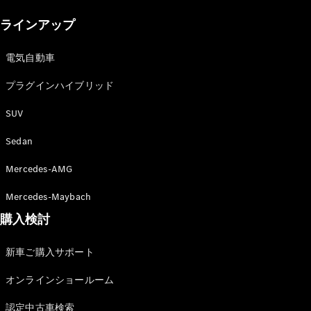
New models
ラインアップ
電気自動車モデル
プラグインハイブリッドモデル
電気自動車
プラグインハイブリッド
Sedan
SUV
Sedan
Mercedes-AMG
All Sedan
Mercedes-Maybach
CLA
購入検討
電気
Sedan
CLA
New
新車ご購入サポート
Sedan
C-Class
オンラインショールーム
Sedan
EQS
電気
認定中古車検索