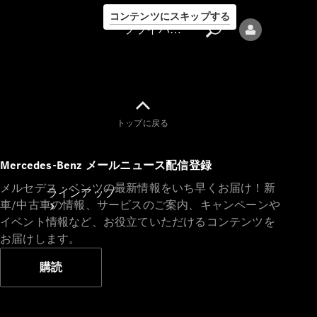
コンテンツにスキップする
プライバシーポリシー
トップに戻る
プライバシ
Mercedes-Benz メールニュース配信登録
ーポリシー
メルセデス・ベンツの最新情報をいち早くお届け！新
ラインアップ
車/中古車の情報、サービスのご案内、キャンペーンや
イベント情報など、お役立ていただけるコンテンツを
お届けします。
購読
Mercedes-Benz