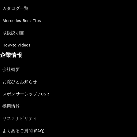
カタログ一覧
Mercedes-Benz Tips
All SUV
EQA
電気
取扱説明書
EQE
電気
SUV
How-to Videos
EQS
電気
企業情報
SUV
Mercedes-
Maybach
電気
会社概要
EQS SUV
GLA
お詫びとお知らせ
GLB
GLC
スポンサーシップ / CSR
GLC Coupé
GLE
採用情報
GLE Coupé
サステナビリティ
GLS
Mercedes-
よくあるご質問 (FAQ)
Maybach