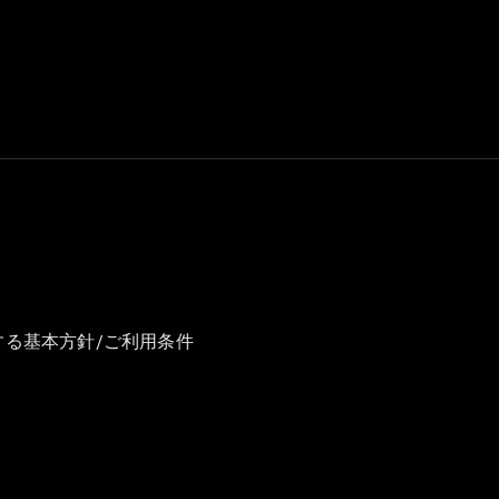
GLS
G-
電気
Class
G-Class
試乗リクエ
スト
オンライン
ショールー
ム
Stationwagon
する基本方針/ご利用条件
All
Stationwagon
CLA
Shooting
New
電気