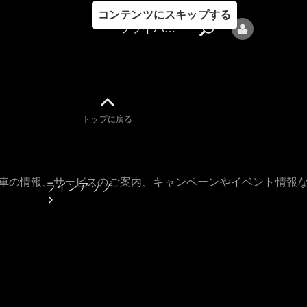
コンテンツにスキップする
プライバシーポリシー
トップに戻る
プライバシ
ーポリシー
古車の情報、サービスのご案内、キャンペーンやイベント情報
ラインアップ
Mercedes-Benz