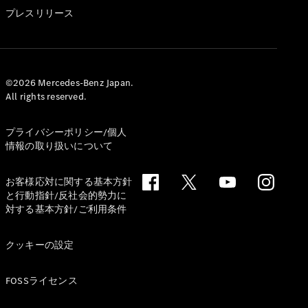
GLS
プレスリリース
G-
電気
Class
G-Class
試乗リクエ
©2026 Mercedes-Benz Japan.
All rights reserved.
スト
オンライン
ショールー
プライバシーポリシー/個人
ム
情報の取り扱いについて
Stationwagon
お客様応対に関する基本方針
と行動指針/反社会的勢力に
対する基本方針/ご利用条件
クッキーの設定
All
Stationwagon
FOSSライセンス
CLA
Shooting
New
電気