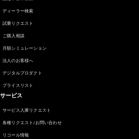
Sedan
E-Class
ディーラー検索
Sedan
S-Class
試乗リクエスト
New
Sedan
S-Class
ご購入相談
Sedan
New
Long
月額シミュレーション
Mercedes-
Maybach
New
法人のお客様へ
S-Class
デジタルプロダクト
試乗リクエ
プライスリスト
スト
サービス
オンライン
ショールー
ム
サービス入庫リクエスト
SUV
各種リクエスト/お問い合わせ
リコール情報