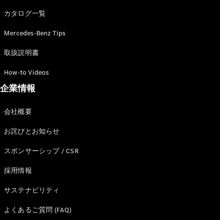
カタログ一覧
Mercedes-Benz Tips
All SUV
EQA
電気
取扱説明書
EQE
電気
SUV
How-to Videos
EQS
電気
企業情報
SUV
Mercedes-
Maybach
電気
会社概要
EQS SUV
GLA
お詫びとお知らせ
GLB
GLC
スポンサーシップ / CSR
GLC Coupé
GLE
採用情報
GLE Coupé
サステナビリティ
GLS
Mercedes-
よくあるご質問 (FAQ)
Maybach