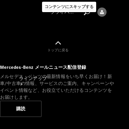
コンテンツにスキップする
プライバシーポリシー
トップに戻る
プライバシ
Mercedes-Benz メールニュース配信登録
ーポリシー
メルセデス・ベンツの最新情報をいち早くお届け！新
ラインアップ
車/中古車の情報、サービスのご案内、キャンペーンや
イベント情報など、お役立ていただけるコンテンツを
お届けします。
購読
Mercedes-Benz