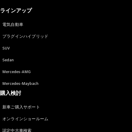
New models
ラインアップ
電気自動車モデル
プラグインハイブリッドモデル
電気自動車
プラグインハイブリッド
Sedan
SUV
Sedan
Mercedes-AMG
All Sedan
Mercedes-Maybach
CLA
購入検討
電気
Sedan
CLA
New
新車ご購入サポート
Sedan
C-Class
オンラインショールーム
Sedan
EQS
電気
認定中古車検索