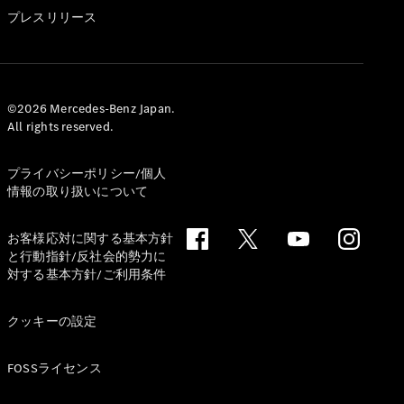
GLS
プレスリリース
G-
電気
Class
G-Class
試乗リクエ
©2026 Mercedes-Benz Japan.
All rights reserved.
スト
オンライン
ショールー
プライバシーポリシー/個人
ム
情報の取り扱いについて
Stationwagon
お客様応対に関する基本方針
と行動指針/反社会的勢力に
対する基本方針/ご利用条件
クッキーの設定
All
Stationwagon
FOSSライセンス
CLA
Shooting
New
電気