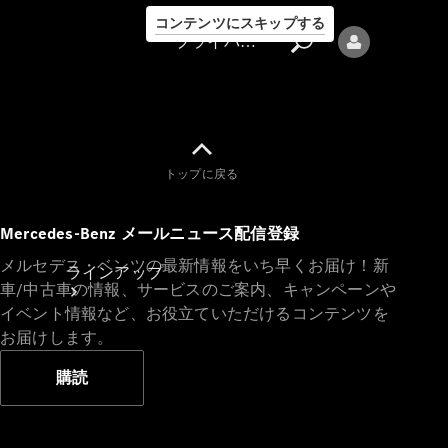
コンテンツにスキップする
プライバシーポリシー
トップに戻る
プライバシ
Mercedes-Benz メールニュース配信登録
ーポリシー
メルセデス・ベンツの最新情報をいち早くお届け！新
ラインアップ
車/中古車の情報、サービスのご案内、キャンペーンや
イベント情報など、お役立ていただけるコンテンツを
お届けします。
購読
Mercedes-Benz