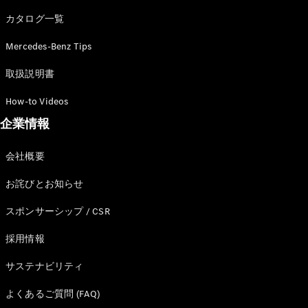
カタログ一覧
Mercedes-Benz Tips
All SUV
EQA
電気
取扱説明書
EQE
電気
SUV
How-to Videos
EQS
電気
企業情報
SUV
Mercedes-
Maybach
電気
会社概要
EQS SUV
GLA
お詫びとお知らせ
GLB
GLC
スポンサーシップ / CSR
GLC Coupé
GLE
採用情報
GLE Coupé
サステナビリティ
GLS
Mercedes-
よくあるご質問 (FAQ)
Maybach