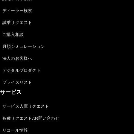
Sedan
E-Class
ディーラー検索
Sedan
S-Class
試乗リクエスト
New
Sedan
S-Class
ご購入相談
Sedan
New
Long
月額シミュレーション
Mercedes-
Maybach
New
法人のお客様へ
S-Class
デジタルプロダクト
試乗リクエ
プライスリスト
スト
サービス
オンライン
ショールー
ム
サービス入庫リクエスト
SUV
各種リクエスト/お問い合わせ
リコール情報