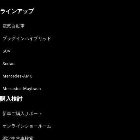
New models
ラインアップ
電気自動車モデル
プラグインハイブリッドモデル
電気自動車
プラグインハイブリッド
Sedan
SUV
Sedan
Mercedes-AMG
All Sedan
Mercedes-Maybach
CLA
購入検討
電気
Sedan
CLA
New
新車ご購入サポート
Sedan
C-Class
オンラインショールーム
Sedan
EQS
電気
認定中古車検索