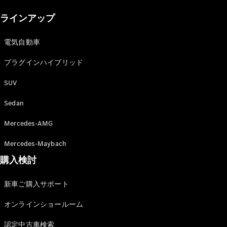
New models
ラインアップ
電気自動車モデル
プラグインハイブリッドモデル
電気自動車
プラグインハイブリッド
Sedan
SUV
Sedan
Mercedes-AMG
All Sedan
Mercedes-Maybach
CLA
購入検討
電気
Sedan
CLA
New
新車ご購入サポート
Sedan
C-Class
オンラインショールーム
Sedan
EQS
電気
認定中古車検索