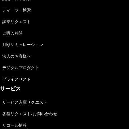
Sedan
E-Class
ディーラー検索
Sedan
S-Class
試乗リクエスト
New
Sedan
S-Class
ご購入相談
Sedan
New
Long
月額シミュレーション
Mercedes-
Maybach
New
法人のお客様へ
S-Class
デジタルプロダクト
試乗リクエ
プライスリスト
スト
サービス
オンライン
ショールー
ム
サービス入庫リクエスト
SUV
各種リクエスト/お問い合わせ
リコール情報