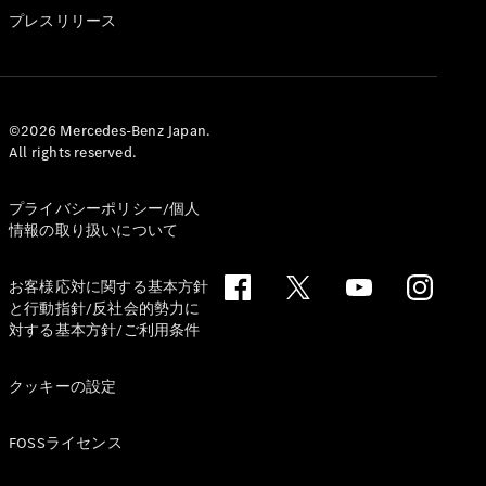
GLS
プレスリリース
G-
電気
Class
G-Class
試乗リクエ
©2026 Mercedes-Benz Japan.
All rights reserved.
スト
オンライン
ショールー
プライバシーポリシー/個人
ム
情報の取り扱いについて
Stationwagon
お客様応対に関する基本方針
と行動指針/反社会的勢力に
対する基本方針/ご利用条件
クッキーの設定
All
Stationwagon
FOSSライセンス
CLA
Shooting
New
電気