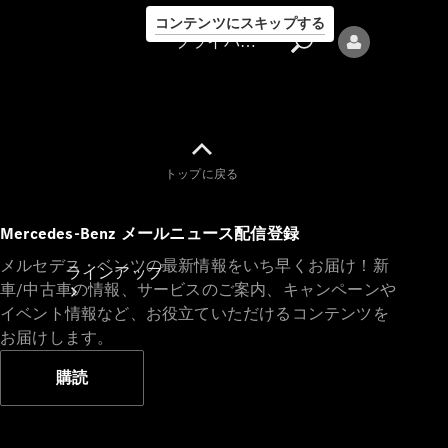
コンテンツにスキップする
プライバシーポリシー
トップに戻る
プライバシ
Mercedes-Benz メールニュース配信登録
ーポリシー
メルセデス・ベンツの最新情報をいち早くお届け！新
ラインアップ
車/中古車の情報、サービスのご案内、キャンペーンや
イベント情報など、お役立ていただけるコンテンツを
お届けします。
購読
Mercedes-Benz