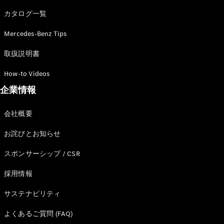
カタログ一覧
Mercedes-Benz Tips
All SUV
EQA
電気
取扱説明書
EQE
電気
SUV
How-to Videos
EQS
電気
企業情報
SUV
Mercedes-
Maybach
電気
会社概要
EQS SUV
GLA
お詫びとお知らせ
GLB
GLC
スポンサーシップ / CSR
GLC Coupé
GLE
採用情報
GLE Coupé
サステナビリティ
GLS
Mercedes-
よくあるご質問 (FAQ)
Maybach