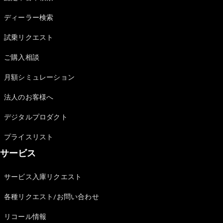
Sedan
E-Class
ディーラー検索
Sedan
S-Class
試乗リクエスト
New
Sedan
S-Class
ご購入相談
Sedan
New
Long
月額シミュレーション
Mercedes-
Maybach
New
法人のお客様へ
S-Class
デジタルプロダクト
試乗リクエ
プライスリスト
スト
サービス
オンライン
ショールー
ム
サービス入庫リクエスト
SUV
各種リクエスト/お問い合わせ
リコール情報