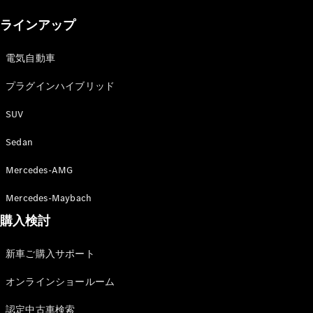
New models
ラインアップ
電気自動車モデル
プラグインハイブリッドモデル
電気自動車
プラグインハイブリッド
Sedan
SUV
Sedan
Mercedes-AMG
All Sedan
Mercedes-Maybach
CLA
購入検討
電気
Sedan
CLA
New
新車ご購入サポート
Sedan
C-Class
オンラインショールーム
Sedan
EQS
電気
認定中古車検索