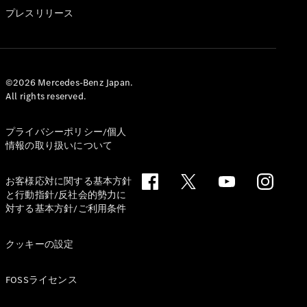
GLS
プレスリリース
G-
電気
Class
G-Class
試乗リクエ
©2026 Mercedes-Benz Japan.
All rights reserved.
スト
オンライン
ショールー
プライバシーポリシー/個人
ム
情報の取り扱いについて
Stationwagon
お客様応対に関する基本方針
と行動指針/反社会的勢力に
対する基本方針/ご利用条件
クッキーの設定
All
Stationwagon
FOSSライセンス
CLA
Shooting
New
電気