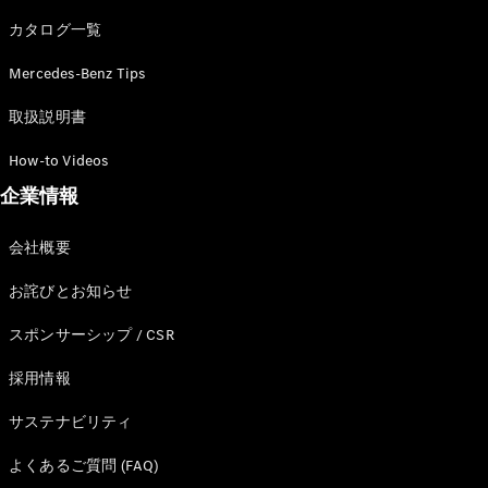
カタログ一覧
Mercedes-Benz Tips
All SUV
EQA
電気
取扱説明書
EQE
電気
SUV
How-to Videos
EQS
電気
企業情報
SUV
Mercedes-
Maybach
電気
会社概要
EQS SUV
GLA
お詫びとお知らせ
GLB
GLC
スポンサーシップ / CSR
GLC Coupé
GLE
採用情報
GLE Coupé
サステナビリティ
GLS
Mercedes-
よくあるご質問 (FAQ)
Maybach