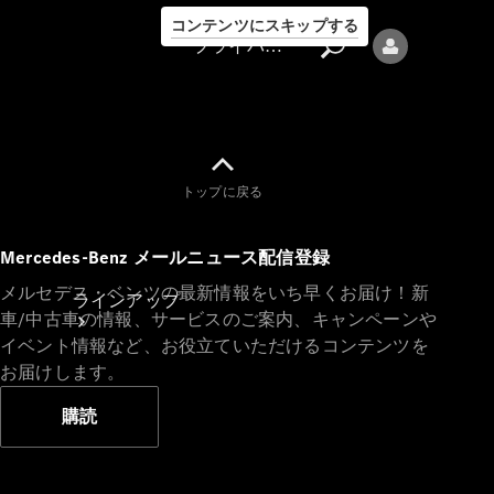
コンテンツにスキップする
プライバシーポリシー
トップに戻る
プライバシ
Mercedes-Benz メールニュース配信登録
ーポリシー
メルセデス・ベンツの最新情報をいち早くお届け！新
ラインアップ
車/中古車の情報、サービスのご案内、キャンペーンや
イベント情報など、お役立ていただけるコンテンツを
お届けします。
購読
Mercedes-Benz