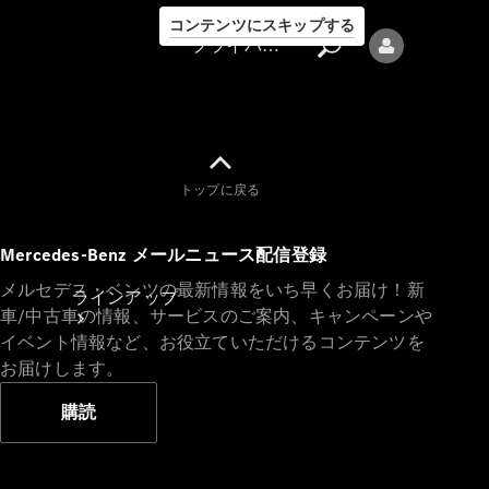
コンテンツにスキップする
プライバシーポリシー
トップに戻る
プライバシ
Mercedes-Benz メールニュース配信登録
ーポリシー
メルセデス・ベンツの最新情報をいち早くお届け！新
ラインアップ
車/中古車の情報、サービスのご案内、キャンペーンや
イベント情報など、お役立ていただけるコンテンツを
お届けします。
購読
Mercedes-Benz