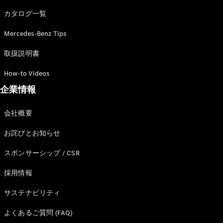
カタログ一覧
Mercedes-Benz Tips
All SUV
EQA
電気
取扱説明書
EQE
電気
SUV
How-to Videos
EQS
電気
企業情報
SUV
Mercedes-
Maybach
電気
会社概要
EQS SUV
GLA
お詫びとお知らせ
GLB
GLC
スポンサーシップ / CSR
GLC Coupé
GLE
採用情報
GLE Coupé
サステナビリティ
GLS
Mercedes-
よくあるご質問 (FAQ)
Maybach