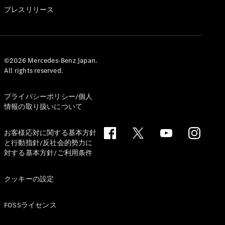
GLS
プレスリリース
G-
電気
Class
G-Class
試乗リクエ
©2026 Mercedes-Benz Japan.
All rights reserved.
スト
オンライン
ショールー
プライバシーポリシー/個人
ム
情報の取り扱いについて
Stationwagon
お客様応対に関する基本方針
と行動指針/反社会的勢力に
対する基本方針/ご利用条件
クッキーの設定
All
Stationwagon
FOSSライセンス
CLA
Shooting
New
電気