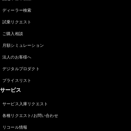
Sedan
E-Class
ディーラー検索
Sedan
S-Class
試乗リクエスト
New
Sedan
S-Class
ご購入相談
Sedan
New
Long
月額シミュレーション
Mercedes-
Maybach
New
法人のお客様へ
S-Class
デジタルプロダクト
試乗リクエ
プライスリスト
スト
サービス
オンライン
ショールー
ム
サービス入庫リクエスト
SUV
各種リクエスト/お問い合わせ
リコール情報