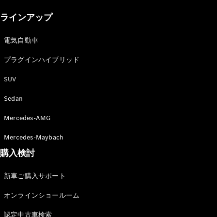
New models
ラインアップ
電気自動車モデル
プラグインハイブリッドモデル
電気自動車
プラグインハイブリッド
Sedan
SUV
Sedan
Mercedes-AMG
All Sedan
Mercedes-Maybach
CLA
購入検討
電気
Sedan
CLA
New
新車ご購入サポート
Sedan
C-Class
オンラインショールーム
Sedan
EQS
電気
認定中古車検索