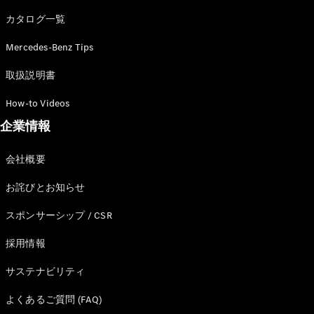
カタログ一覧
Mercedes-Benz Tips
All SUV
EQA
電気
取扱説明書
EQE
電気
SUV
How-to Videos
EQS
電気
企業情報
SUV
Mercedes-
Maybach
電気
会社概要
EQS SUV
GLA
お詫びとお知らせ
GLB
GLC
スポンサーシップ / CSR
GLC Coupé
GLE
採用情報
GLE Coupé
サステナビリティ
GLS
Mercedes-
よくあるご質問 (FAQ)
Maybach