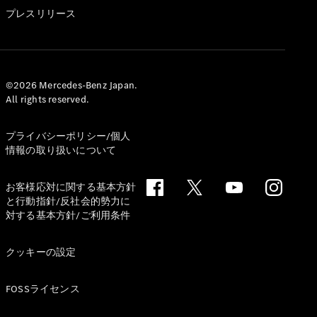
GLS
プレスリリース
G-
電気
Class
G-Class
試乗リクエ
©2026 Mercedes-Benz Japan.
All rights reserved.
スト
オンライン
ショールー
プライバシーポリシー/個人
ム
情報の取り扱いについて
Stationwagon
お客様応対に関する基本方針
と行動指針/反社会的勢力に
対する基本方針/ご利用条件
クッキーの設定
All
Stationwagon
FOSSライセンス
CLA
Shooting
New
電気