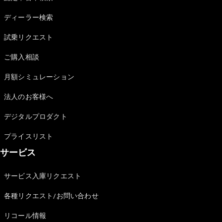
Sedan
E-Class
ディーラー検索
Sedan
S-Class
試乗リクエスト
New
Sedan
S-Class
ご購入相談
Sedan
New
Long
月額シミュレーション
Mercedes-
Maybach
New
法人のお客様へ
S-Class
デジタルプロダクト
試乗リクエ
プライスリスト
スト
サービス
オンライン
ショールー
ム
サービス入庫リクエスト
SUV
各種リクエスト/お問い合わせ
リコール情報