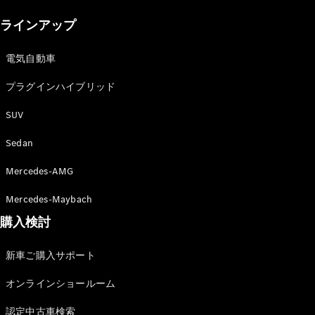
New models
ラインアップ
電気自動車モデル
プラグインハイブリッドモデル
電気自動車
プラグインハイブリッド
Sedan
SUV
Sedan
Mercedes-AMG
All Sedan
Mercedes-Maybach
CLA
購入検討
電気
Sedan
CLA
New
新車ご購入サポート
Sedan
C-Class
オンラインショールーム
Sedan
EQS
電気
認定中古車検索