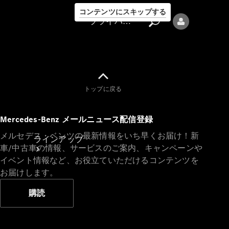
コンテンツにスキップする
プライバシーポリシー
トップに戻る
プライバシ
Mercedes-Benz メールニュース配信登録
ーポリシー
メルセデス・ベンツの最新情報をいち早くお届け！新
ラインアップ
車/中古車の情報、サービスのご案内、キャンペーンや
イベント情報など、お役立ていただけるコンテンツを
お届けします。
購読
Mercedes-Benz