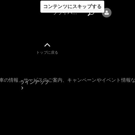
コンテンツにスキップする
プライバシーポリシー
トップに戻る
プライバシ
ーポリシー
古車の情報、サービスのご案内、キャンペーンやイベント情報
ラインアップ
Mercedes-Benz