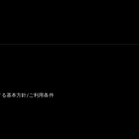
GLS
G-
電気
Class
G-Class
試乗リクエ
スト
オンライン
ショールー
ム
Stationwagon
する基本方針/ご利用条件
All
Stationwagon
CLA
Shooting
New
電気