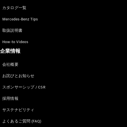
カタログ一覧
Mercedes-Benz Tips
All SUV
EQA
電気
取扱説明書
EQE
電気
SUV
How-to Videos
EQS
電気
企業情報
SUV
Mercedes-
Maybach
電気
会社概要
EQS SUV
GLA
お詫びとお知らせ
GLB
GLC
スポンサーシップ / CSR
GLC Coupé
GLE
採用情報
GLE Coupé
サステナビリティ
GLS
Mercedes-
よくあるご質問 (FAQ)
Maybach