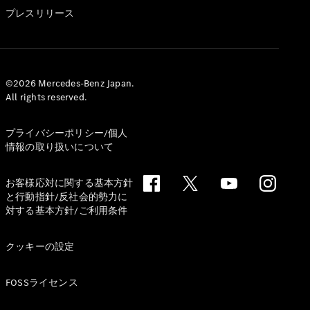
GLS
プレスリリース
G-
電気
Class
G-Class
試乗リクエ
©2026 Mercedes-Benz Japan.
All rights reserved.
スト
オンライン
ショールー
プライバシーポリシー/個人
ム
情報の取り扱いについて
Stationwagon
お客様応対に関する基本方針
と行動指針/反社会的勢力に
対する基本方針/ご利用条件
クッキーの設定
All
Stationwagon
FOSSライセンス
CLA
Shooting
New
電気