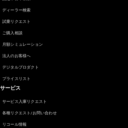
Sedan
E-Class
ディーラー検索
Sedan
S-Class
試乗リクエスト
New
Sedan
S-Class
ご購入相談
Sedan
New
Long
月額シミュレーション
Mercedes-
Maybach
New
法人のお客様へ
S-Class
デジタルプロダクト
試乗リクエ
プライスリスト
スト
サービス
オンライン
ショールー
ム
サービス入庫リクエスト
SUV
各種リクエスト/お問い合わせ
リコール情報