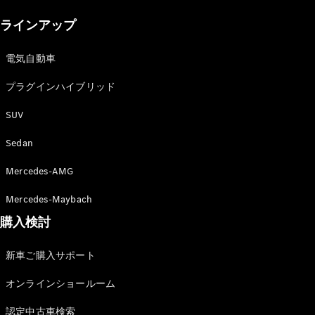
New models
ラインアップ
電気自動車モデル
プラグインハイブリッドモデル
電気自動車
プラグインハイブリッド
Sedan
SUV
Sedan
Mercedes-AMG
All Sedan
Mercedes-Maybach
CLA
購入検討
電気
Sedan
CLA
New
新車ご購入サポート
Sedan
C-Class
オンラインショールーム
Sedan
EQS
電気
認定中古車検索