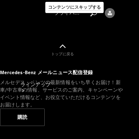
コンテンツにスキップする
プライバシーポリシー
トップに戻る
プライバシ
Mercedes-Benz メールニュース配信登録
ーポリシー
メルセデス・ベンツの最新情報をいち早くお届け！新
ラインアップ
車/中古車の情報、サービスのご案内、キャンペーンや
イベント情報など、お役立ていただけるコンテンツを
お届けします。
購読
Mercedes-Benz