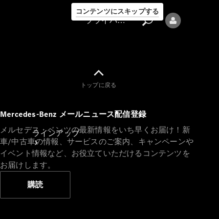
コンテンツにスキップする
プライバシーポリシー
トップに戻る
プライバシ
Mercedes-Benz メールニュース配信登録
ーポリシー
メルセデス・ベンツの最新情報をいち早くお届け！新
ラインアップ
車/中古車の情報、サービスのご案内、キャンペーンや
イベント情報など、お役立ていただけるコンテンツを
お届けします。
購読
Mercedes-Benz