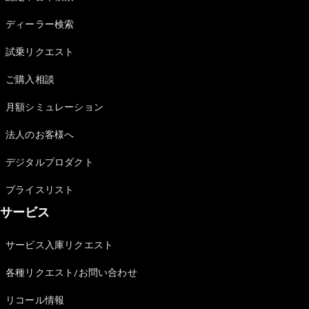
Sedan
E-Class
ディーラー検索
Sedan
S-Class
試乗リクエスト
New
Sedan
S-Class
ご購入相談
Sedan
New
Long
月額シミュレーション
Mercedes-
Maybach
New
法人のお客様へ
S-Class
デジタルプロダクト
試乗リクエ
プライスリスト
スト
サービス
オンライン
ショールー
ム
サービス入庫リクエスト
SUV
各種リクエスト/お問い合わせ
リコール情報