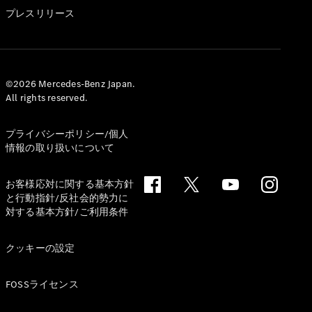
GLS
プレスリリース
G-
電気
Class
G-Class
試乗リクエ
©2026 Mercedes-Benz Japan.
All rights reserved.
スト
オンライン
ショールー
プライバシーポリシー/個人
ム
情報の取り扱いについて
Stationwagon
お客様応対に関する基本方針
と行動指針/反社会的勢力に
対する基本方針/ご利用条件
クッキーの設定
All
Stationwagon
FOSSライセンス
CLA
Shooting
New
電気