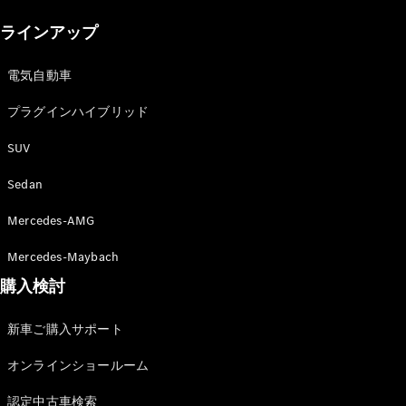
New models
ラインアップ
電気自動車モデル
プラグインハイブリッドモデル
電気自動車
プラグインハイブリッド
Sedan
SUV
Sedan
Mercedes-AMG
All Sedan
Mercedes-Maybach
CLA
購入検討
電気
Sedan
CLA
New
新車ご購入サポート
Sedan
C-Class
オンラインショールーム
Sedan
EQS
電気
認定中古車検索