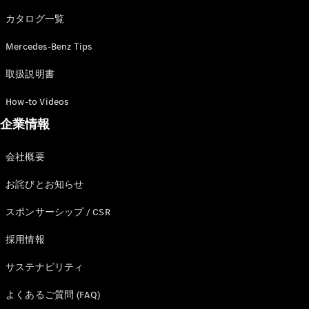
カタログ一覧
Mercedes-Benz Tips
All SUV
EQA
電気
取扱説明書
EQE
電気
SUV
How-to Videos
EQS
電気
企業情報
SUV
Mercedes-
Maybach
電気
会社概要
EQS SUV
GLA
お詫びとお知らせ
GLB
GLC
スポンサーシップ / CSR
GLC Coupé
GLE
採用情報
GLE Coupé
サステナビリティ
GLS
Mercedes-
よくあるご質問 (FAQ)
Maybach