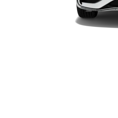
New models
電気自動車モデル
プラグインハイブリッドモデル
Sedan
All Sedan
CLA
電気
Sedan
CLA
New
Sedan
C-Class
Sedan
EQS
電気