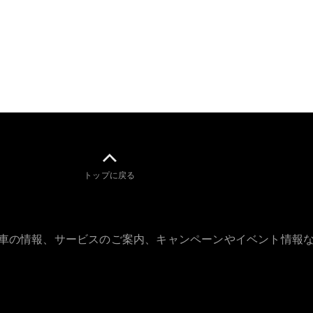
GLS
G-
電気
Class
G-Class
試乗リクエ
スト
オンライン
ショールー
ム
Stationwagon
トップに戻る
古車の情報、サービスのご案内、キャンペーンやイベント情報
All
Stationwagon
CLA
Shooting
New
電気