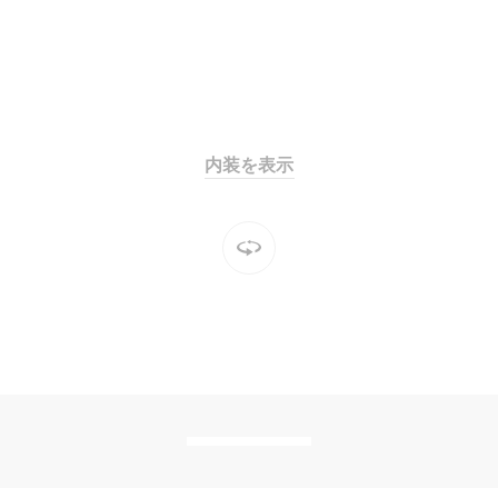
All SUV
EQA
電気
EQE
電気
SUV
内装を表示
EQS
電気
SUV
Mercedes-
Maybach
電気
EQS SUV
GLA
GLB
GLC
GLC Coupé
GLE
GLE Coupé
GLS
Mercedes-
Maybach