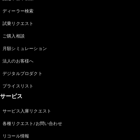
Sedan
E-Class
ディーラー検索
Sedan
S-Class
試乗リクエスト
New
Sedan
S-Class
ご購入相談
Sedan
New
Long
月額シミュレーション
Mercedes-
Maybach
New
法人のお客様へ
S-Class
デジタルプロダクト
試乗リクエ
プライスリスト
スト
サービス
オンライン
ショールー
ム
サービス入庫リクエスト
SUV
各種リクエスト/お問い合わせ
リコール情報