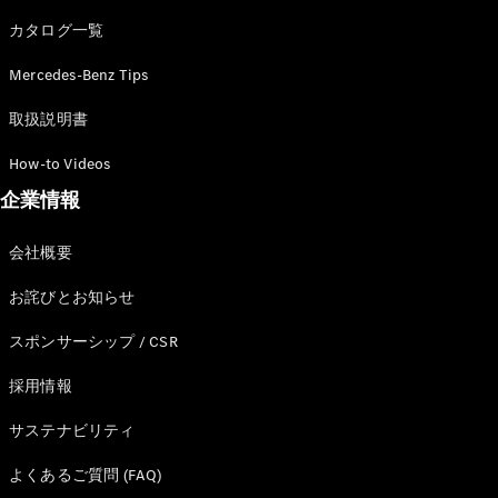
カタログ一覧
Mercedes-Benz Tips
All SUV
EQA
電気
取扱説明書
EQE
電気
SUV
How-to Videos
EQS
電気
企業情報
SUV
Mercedes-
Maybach
電気
会社概要
EQS SUV
GLA
お詫びとお知らせ
GLB
GLC
スポンサーシップ / CSR
GLC Coupé
GLE
採用情報
GLE Coupé
サステナビリティ
GLS
Mercedes-
よくあるご質問 (FAQ)
Maybach