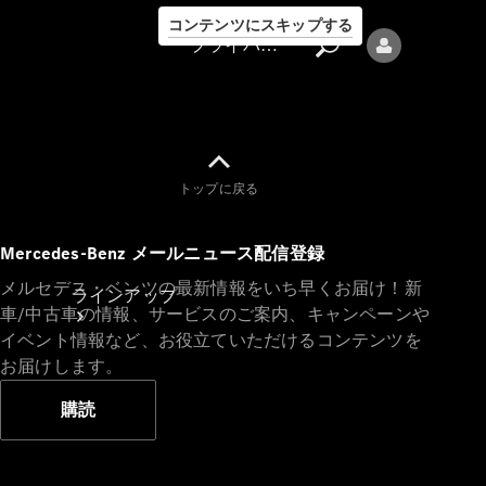
コンテンツにスキップする
プライバシーポリシー
トップに戻る
プライバシ
Mercedes-Benz メールニュース配信登録
ーポリシー
メルセデス・ベンツの最新情報をいち早くお届け！新
ラインアップ
車/中古車の情報、サービスのご案内、キャンペーンや
イベント情報など、お役立ていただけるコンテンツを
お届けします。
購読
Mercedes-Benz