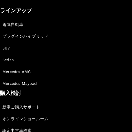
New models
ラインアップ
電気自動車モデル
プラグインハイブリッドモデル
電気自動車
プラグインハイブリッド
Sedan
SUV
Sedan
Mercedes-AMG
All Sedan
Mercedes-Maybach
CLA
購入検討
電気
Sedan
CLA
New
新車ご購入サポート
Sedan
C-Class
オンラインショールーム
Sedan
EQS
電気
認定中古車検索