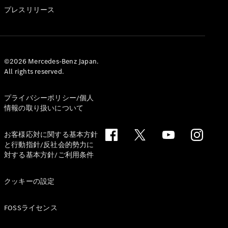
GLS
プレスリリース
G-
電気
Class
G-Class
試乗リクエ
©2026 Mercedes-Benz Japan.
All rights reserved.
スト
オンライン
ショールー
プライバシーポリシー/個人
ム
情報の取り扱いについて
Stationwagon
お客様応対に関する基本方針
と行動指針/反社会的勢力に
対する基本方針/ご利用条件
クッキーの設定
All
Stationwagon
FOSSライセンス
CLA
Shooting
New
電気