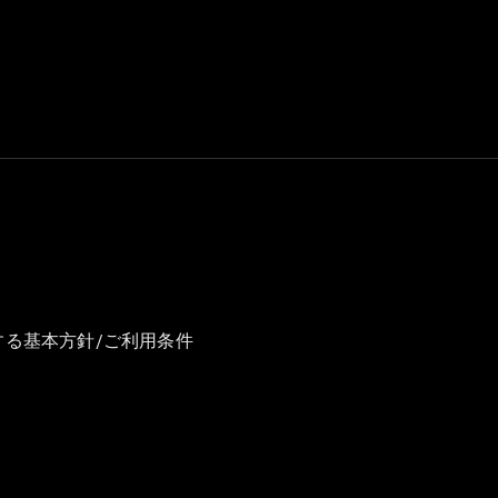
GLS
G-
電気
Class
G-Class
試乗リクエ
スト
オンライン
ショールー
ム
Stationwagon
する基本方針/ご利用条件
All
Stationwagon
CLA
Shooting
New
電気