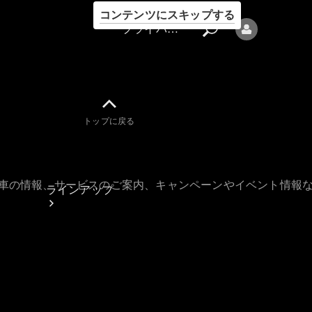
コンテンツにスキップする
プライバシーポリシー
トップに戻る
プライバシ
ーポリシー
古車の情報、サービスのご案内、キャンペーンやイベント情報
ラインアップ
Mercedes-Benz