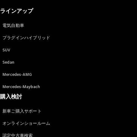
New models
ラインアップ
電気自動車モデル
プラグインハイブリッドモデル
電気自動車
プラグインハイブリッド
Sedan
SUV
Sedan
Mercedes-AMG
All Sedan
Mercedes-Maybach
CLA
購入検討
電気
Sedan
CLA
New
新車ご購入サポート
Sedan
C-Class
オンラインショールーム
Sedan
EQS
電気
認定中古車検索