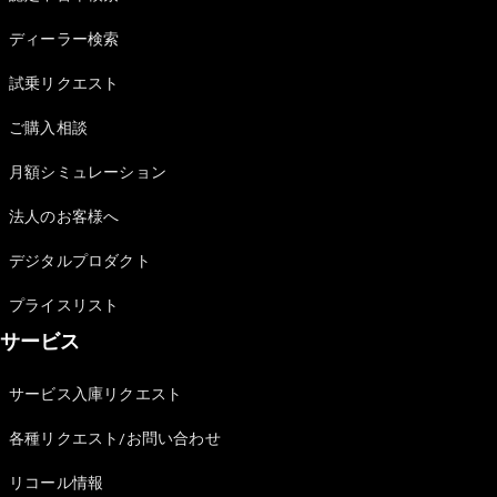
Sedan
E-Class
ディーラー検索
Sedan
S-Class
試乗リクエスト
New
Sedan
S-Class
ご購入相談
Sedan
New
Long
月額シミュレーション
Mercedes-
Maybach
New
法人のお客様へ
S-Class
デジタルプロダクト
試乗リクエ
プライスリスト
スト
サービス
オンライン
ショールー
ム
サービス入庫リクエスト
SUV
各種リクエスト/お問い合わせ
リコール情報