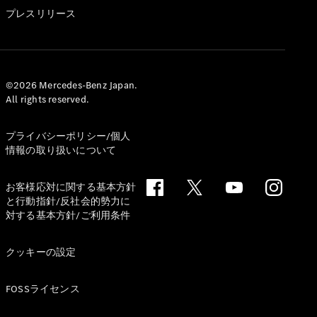
GLS
プレスリリース
G-
電気
Class
G-Class
試乗リクエ
©2026 Mercedes-Benz Japan.
All rights reserved.
スト
オンライン
ショールー
プライバシーポリシー/個人
ム
情報の取り扱いについて
Stationwagon
お客様応対に関する基本方針
と行動指針/反社会的勢力に
対する基本方針/ご利用条件
クッキーの設定
All
Stationwagon
FOSSライセンス
CLA
Shooting
New
電気