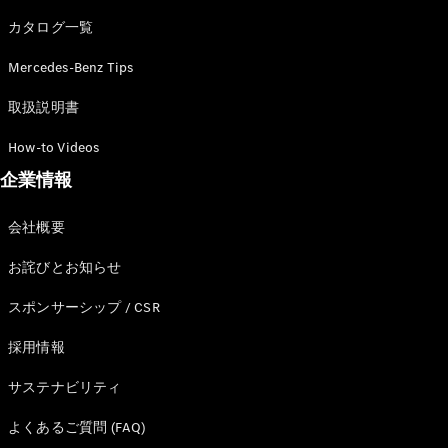
カタログ一覧
Mercedes-Benz Tips
All SUV
EQA
電気
取扱説明書
EQE
電気
SUV
How-to Videos
EQS
電気
企業情報
SUV
Mercedes-
Maybach
電気
会社概要
EQS SUV
GLA
お詫びとお知らせ
GLB
GLC
スポンサーシップ / CSR
GLC Coupé
GLE
採用情報
GLE Coupé
サステナビリティ
GLS
Mercedes-
よくあるご質問 (FAQ)
Maybach