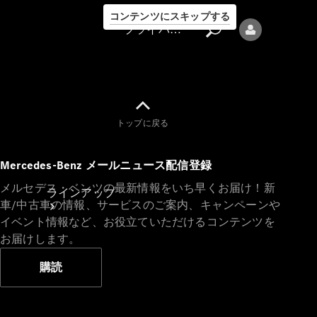
コンテンツにスキップする
プライバシーポリシー
トップに戻る
プライバシ
Mercedes-Benz メールニュース配信登録
ーポリシー
メルセデス・ベンツの最新情報をいち早くお届け！新
ラインアップ
車/中古車の情報、サービスのご案内、キャンペーンや
イベント情報など、お役立ていただけるコンテンツを
お届けします。
購読
Mercedes-Benz