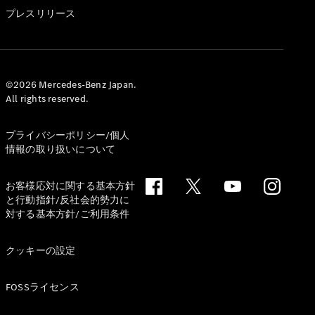
GLS
プレスリリース
G-
電気
Class
G-Class
試乗リクエ
©2026 Mercedes-Benz Japan.
All rights reserved.
スト
オンライン
ショールー
プライバシーポリシー/個人
ム
情報の取り扱いについて
Stationwagon
お客様応対に関する基本方針
と行動指針/反社会的勢力に
対する基本方針/ご利用条件
クッキーの設定
All
Stationwagon
FOSSライセンス
CLA
Shooting
New
電気