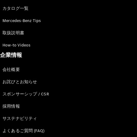
カタログ一覧
Mercedes-Benz Tips
All SUV
EQA
電気
取扱説明書
EQE
電気
SUV
How-to Videos
EQS
電気
企業情報
SUV
Mercedes-
Maybach
電気
会社概要
EQS SUV
GLA
お詫びとお知らせ
GLB
GLC
スポンサーシップ / CSR
GLC Coupé
GLE
採用情報
GLE Coupé
サステナビリティ
GLS
Mercedes-
よくあるご質問 (FAQ)
Maybach