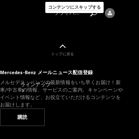
コンテンツにスキップする
プライバシーポリシー
トップに戻る
プライバシ
Mercedes-Benz メールニュース配信登録
ーポリシー
メルセデス・ベンツの最新情報をいち早くお届け！新
ラインアップ
車/中古車の情報、サービスのご案内、キャンペーンや
イベント情報など、お役立ていただけるコンテンツを
お届けします。
購読
Mercedes-Benz