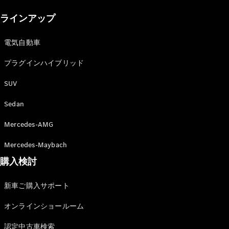
New models
ラインアップ
電気自動車モデル
プラグインハイブリッドモデル
電気自動車
プラグインハイブリッド
Sedan
SUV
Sedan
Mercedes-AMG
All Sedan
Mercedes-Maybach
CLA
購入検討
電気
Sedan
CLA
New
新車ご購入サポート
Sedan
C-Class
オンラインショールーム
Sedan
EQS
電気
認定中古車検索