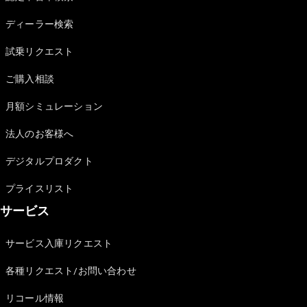
Sedan
E-Class
ディーラー検索
Sedan
S-Class
試乗リクエスト
New
Sedan
S-Class
ご購入相談
Sedan
New
Long
月額シミュレーション
Mercedes-
Maybach
New
法人のお客様へ
S-Class
デジタルプロダクト
試乗リクエ
プライスリスト
スト
サービス
オンライン
ショールー
ム
サービス入庫リクエスト
SUV
各種リクエスト/お問い合わせ
リコール情報