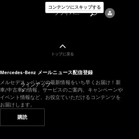
コンテンツにスキップする
プライバシーポリシー
トップに戻る
プライバシ
Mercedes-Benz メールニュース配信登録
ーポリシー
メルセデス・ベンツの最新情報をいち早くお届け！新
ラインアップ
車/中古車の情報、サービスのご案内、キャンペーンや
イベント情報など、お役立ていただけるコンテンツを
お届けします。
購読
Mercedes-Benz