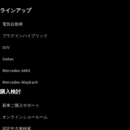
New models
ラインアップ
電気自動車モデル
プラグインハイブリッドモデル
電気自動車
プラグインハイブリッド
Sedan
SUV
Sedan
Mercedes-AMG
All Sedan
Mercedes-Maybach
CLA
購入検討
電気
Sedan
CLA
New
新車ご購入サポート
Sedan
C-Class
オンラインショールーム
Sedan
EQS
電気
認定中古車検索