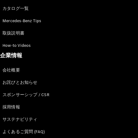
カタログ一覧
Mercedes-Benz Tips
All SUV
EQA
電気
取扱説明書
EQE
電気
SUV
How-to Videos
EQS
電気
企業情報
SUV
Mercedes-
Maybach
電気
会社概要
EQS SUV
GLA
お詫びとお知らせ
GLB
GLC
スポンサーシップ / CSR
GLC Coupé
GLE
採用情報
GLE Coupé
サステナビリティ
GLS
Mercedes-
よくあるご質問 (FAQ)
Maybach