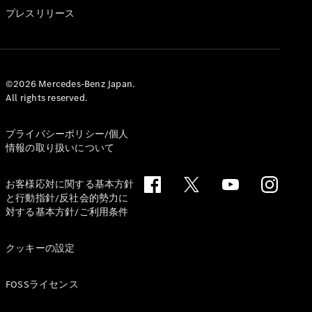
GLS
プレスリリース
G-
電気
Class
G-Class
試乗リクエ
©2026 Mercedes-Benz Japan.
All rights reserved.
スト
オンライン
ショールー
プライバシーポリシー/個人
ム
情報の取り扱いについて
Stationwagon
お客様応対に関する基本方針
と行動指針/反社会的勢力に
対する基本方針/ご利用条件
クッキーの設定
All
Stationwagon
FOSSライセンス
CLA
Shooting
New
電気