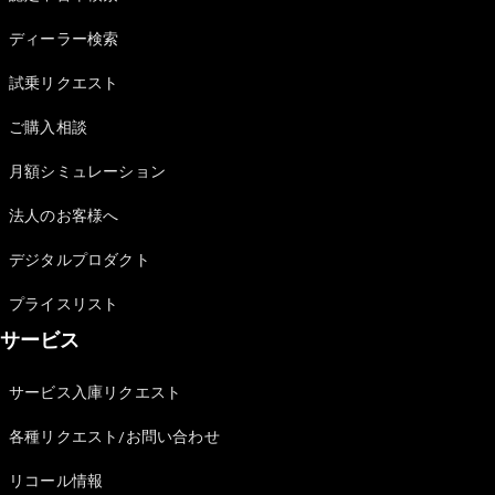
Sedan
E-Class
ディーラー検索
Sedan
S-Class
試乗リクエスト
New
Sedan
S-Class
ご購入相談
Sedan
New
Long
月額シミュレーション
Mercedes-
Maybach
New
法人のお客様へ
S-Class
デジタルプロダクト
試乗リクエ
プライスリスト
スト
サービス
オンライン
ショールー
ム
サービス入庫リクエスト
SUV
各種リクエスト/お問い合わせ
リコール情報