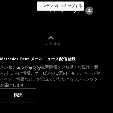
コンテンツにスキップする
プライバシーポリシー
トップに戻る
プライバシ
Mercedes-Benz メールニュース配信登録
ーポリシー
メルセデス・ベンツの最新情報をいち早くお届け！新
ラインアップ
車/中古車の情報、サービスのご案内、キャンペーンや
イベント情報など、お役立ていただけるコンテンツを
お届けします。
購読
Mercedes-Benz