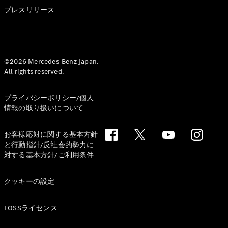
GLS
プレスリリース
G-
電気
Class
G-Class
試乗リクエ
©2026 Mercedes-Benz Japan.
All rights reserved.
スト
オンライン
ショールー
プライバシーポリシー/個人
ム
情報の取り扱いについて
Stationwagon
お客様応対に関する基本方針
と行動指針/反社会的勢力に
対する基本方針/ご利用条件
クッキーの設定
All
Stationwagon
FOSSライセンス
CLA
Shooting
New
電気