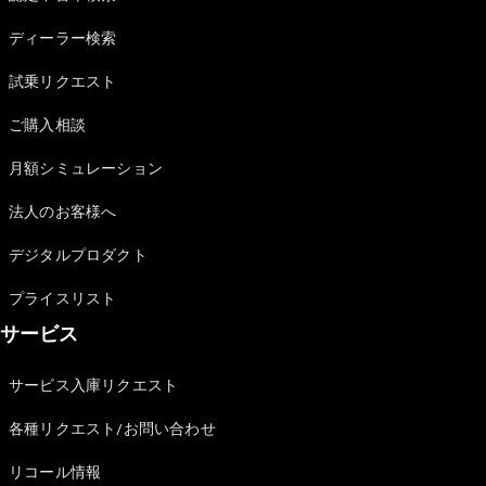
Sedan
E-Class
ディーラー検索
Sedan
S-Class
試乗リクエスト
New
Sedan
S-Class
ご購入相談
Sedan
New
Long
月額シミュレーション
Mercedes-
Maybach
New
法人のお客様へ
S-Class
デジタルプロダクト
試乗リクエ
プライスリスト
スト
サービス
オンライン
ショールー
ム
サービス入庫リクエスト
SUV
各種リクエスト/お問い合わせ
リコール情報