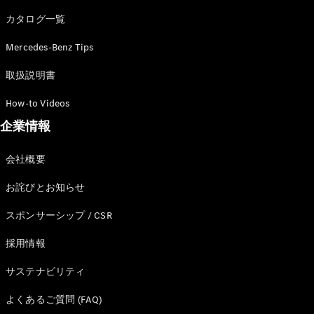
カタログ一覧
Mercedes-Benz Tips
All SUV
EQA
電気
取扱説明書
EQE
電気
SUV
How-to Videos
EQS
電気
企業情報
SUV
Mercedes-
Maybach
電気
会社概要
EQS SUV
GLA
お詫びとお知らせ
GLB
GLC
スポンサーシップ / CSR
GLC Coupé
GLE
採用情報
GLE Coupé
サステナビリティ
GLS
Mercedes-
よくあるご質問 (FAQ)
Maybach