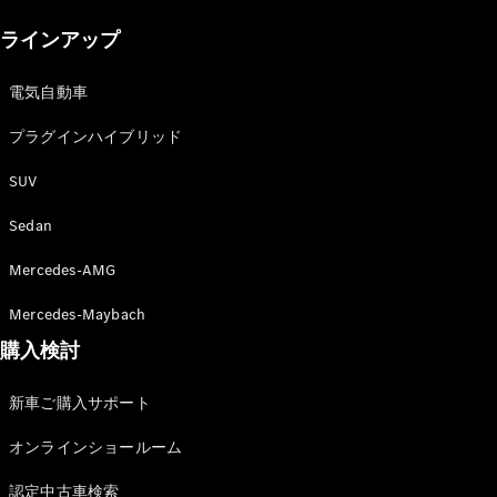
New models
ラインアップ
電気自動車モデル
プラグインハイブリッドモデル
電気自動車
プラグインハイブリッド
Sedan
SUV
Sedan
Mercedes-AMG
All Sedan
Mercedes-Maybach
CLA
購入検討
電気
Sedan
CLA
New
新車ご購入サポート
Sedan
C-Class
オンラインショールーム
Sedan
EQS
電気
認定中古車検索