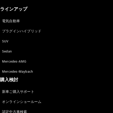
New models
ラインアップ
電気自動車モデル
プラグインハイブリッドモデル
電気自動車
プラグインハイブリッド
Sedan
SUV
Sedan
Mercedes-AMG
All Sedan
Mercedes-Maybach
CLA
購入検討
電気
Sedan
CLA
New
新車ご購入サポート
Sedan
C-Class
オンラインショールーム
Sedan
EQS
電気
認定中古車検索