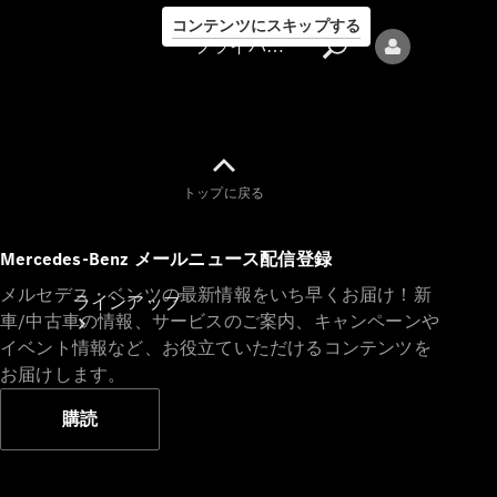
コンテンツにスキップする
プライバシーポリシー
トップに戻る
プライバシ
Mercedes-Benz メールニュース配信登録
ーポリシー
メルセデス・ベンツの最新情報をいち早くお届け！新
ラインアップ
車/中古車の情報、サービスのご案内、キャンペーンや
イベント情報など、お役立ていただけるコンテンツを
お届けします。
購読
Mercedes-Benz