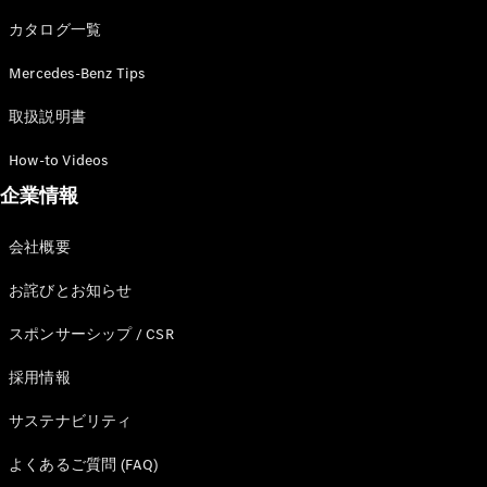
カタログ一覧
Mercedes-Benz Tips
All SUV
EQA
電気
取扱説明書
EQE
電気
SUV
How-to Videos
EQS
電気
企業情報
SUV
Mercedes-
Maybach
電気
会社概要
EQS SUV
GLA
お詫びとお知らせ
GLB
GLC
スポンサーシップ / CSR
GLC Coupé
GLE
採用情報
GLE Coupé
サステナビリティ
GLS
Mercedes-
よくあるご質問 (FAQ)
Maybach