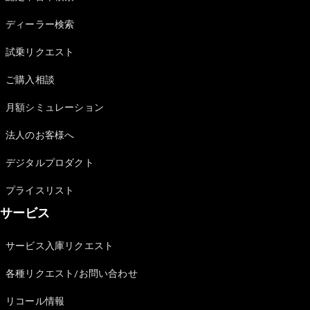
Sedan
E-Class
ディーラー検索
Sedan
S-Class
試乗リクエスト
New
Sedan
S-Class
ご購入相談
Sedan
New
Long
月額シミュレーション
Mercedes-
Maybach
New
法人のお客様へ
S-Class
デジタルプロダクト
試乗リクエ
プライスリスト
スト
サービス
オンライン
ショールー
ム
サービス入庫リクエスト
SUV
各種リクエスト/お問い合わせ
リコール情報