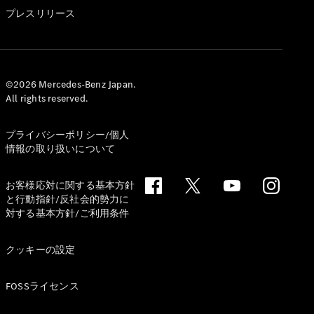
GLS
プレスリリース
G-
電気
Class
G-Class
試乗リクエ
©2026 Mercedes-Benz Japan.
All rights reserved.
スト
オンライン
ショールー
プライバシーポリシー/個人
ム
情報の取り扱いについて
Stationwagon
お客様応対に関する基本方針
と行動指針/反社会的勢力に
対する基本方針/ご利用条件
クッキーの設定
All
Stationwagon
FOSSライセンス
CLA
Shooting
New
電気