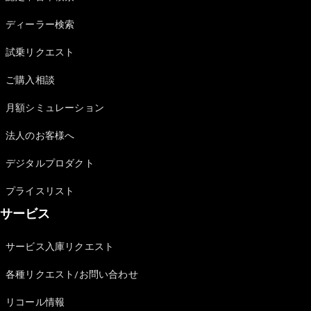
Sedan
E-Class
ディーラー検索
Sedan
S-Class
試乗リクエスト
New
Sedan
S-Class
ご購入相談
Sedan
New
Long
月額シミュレーション
Mercedes-
Maybach
New
法人のお客様へ
S-Class
デジタルプロダクト
試乗リクエ
プライスリスト
スト
サービス
オンライン
ショールー
ム
サービス入庫リクエスト
SUV
各種リクエスト/お問い合わせ
リコール情報