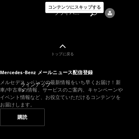
コンテンツにスキップする
プライバシーポリシー
トップに戻る
プライバシ
Mercedes-Benz メールニュース配信登録
ーポリシー
メルセデス・ベンツの最新情報をいち早くお届け！新
ラインアップ
車/中古車の情報、サービスのご案内、キャンペーンや
イベント情報など、お役立ていただけるコンテンツを
お届けします。
購読
Mercedes-Benz