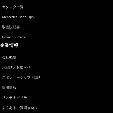
カタログ一覧
Mercedes-Benz Tips
All SUV
EQA
電気
取扱説明書
EQE
電気
SUV
How-to Videos
EQS
電気
企業情報
SUV
Mercedes-
Maybach
電気
会社概要
EQS SUV
GLA
お詫びとお知らせ
GLB
GLC
スポンサーシップ / CSR
GLC Coupé
GLE
採用情報
GLE Coupé
サステナビリティ
GLS
Mercedes-
よくあるご質問 (FAQ)
Maybach