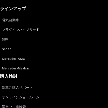
New models
ラインアップ
電気自動車モデル
プラグインハイブリッドモデル
電気自動車
プラグインハイブリッド
Sedan
SUV
Sedan
Mercedes-AMG
All Sedan
Mercedes-Maybach
CLA
購入検討
電気
Sedan
CLA
New
新車ご購入サポート
Sedan
C-Class
オンラインショールーム
Sedan
EQS
電気
認定中古車検索