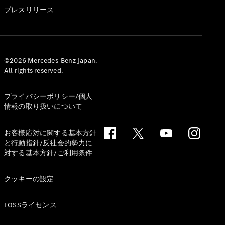
GLS
プレスリリース
G-
電気
Class
G-Class
試乗リクエ
©2026 Mercedes-Benz Japan.
All rights reserved.
スト
オンライン
ショールー
プライバシーポリシー/個人
ム
情報の取り扱いについて
Stationwagon
お客様応対に関する基本方針
と行動指針/反社会的勢力に
対する基本方針/ご利用条件
クッキーの設定
All
Stationwagon
FOSSライセンス
CLA
Shooting
New
電気