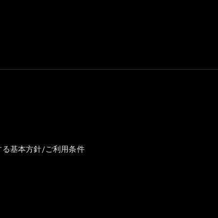
GLS
G-
電気
Class
G-Class
試乗リクエ
スト
オンライン
ショールー
ム
Stationwagon
する基本方針/ご利用条件
All
Stationwagon
CLA
Shooting
New
電気