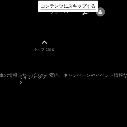
コンテンツにスキップする
プライバシーポリシー
トップに戻る
プライバシ
ーポリシー
古車の情報、サービスのご案内、キャンペーンやイベント情報
ラインアップ
Mercedes-Benz