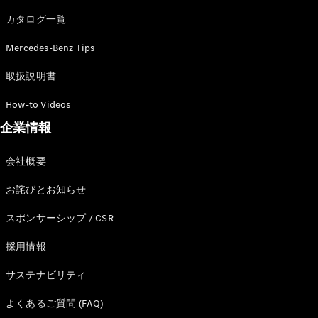
カタログ一覧
Mercedes-Benz Tips
All SUV
EQA
電気
取扱説明書
EQE
電気
SUV
How-to Videos
EQS
電気
企業情報
SUV
Mercedes-
Maybach
電気
会社概要
EQS SUV
GLA
お詫びとお知らせ
GLB
GLC
スポンサーシップ / CSR
GLC Coupé
GLE
採用情報
GLE Coupé
サステナビリティ
GLS
Mercedes-
よくあるご質問 (FAQ)
Maybach