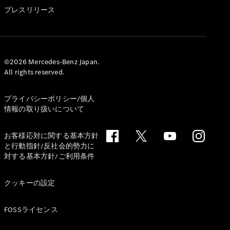
GLS
プレスリリース
G-
電気
Class
G-Class
試乗リクエ
©2026 Mercedes-Benz Japan.
All rights reserved.
スト
オンライン
ショールー
プライバシーポリシー/個人
ム
情報の取り扱いについて
Stationwagon
お客様応対に関する基本方針
と行動指針/反社会的勢力に
対する基本方針/ご利用条件
クッキーの設定
All
Stationwagon
FOSSライセンス
CLA
Shooting
New
電気