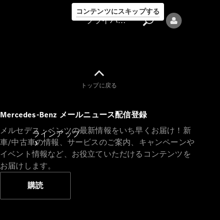
コンテンツにスキップする
プライバシーポリシー
トップに戻る
プライバシ
Mercedes-Benz メールニュース配信登録
ーポリシー
メルセデス・ベンツの最新情報をいち早くお届け！新
ラインアップ
車/中古車の情報、サービスのご案内、キャンペーンや
イベント情報など、お役立ていただけるコンテンツを
お届けします。
購読
Mercedes-Benz