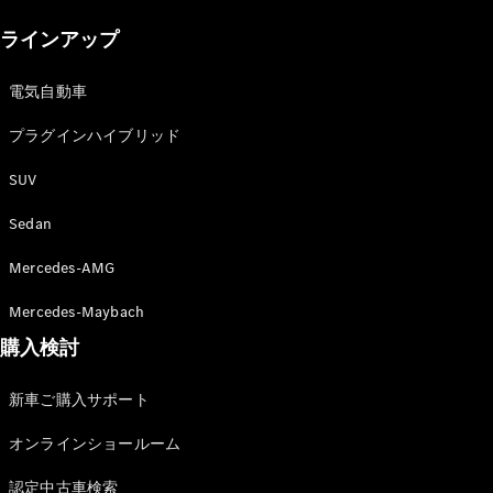
New models
ラインアップ
電気自動車モデル
プラグインハイブリッドモデル
電気自動車
プラグインハイブリッド
Sedan
SUV
Sedan
Mercedes-AMG
All Sedan
Mercedes-Maybach
CLA
購入検討
電気
Sedan
CLA
New
新車ご購入サポート
Sedan
C-Class
オンラインショールーム
Sedan
EQS
電気
認定中古車検索