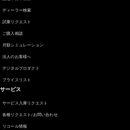
Sedan
E-Class
ディーラー検索
Sedan
S-Class
試乗リクエスト
New
Sedan
S-Class
ご購入相談
Sedan
New
Long
月額シミュレーション
Mercedes-
Maybach
New
法人のお客様へ
S-Class
デジタルプロダクト
試乗リクエ
プライスリスト
スト
サービス
オンライン
ショールー
ム
サービス入庫リクエスト
SUV
各種リクエスト/お問い合わせ
リコール情報