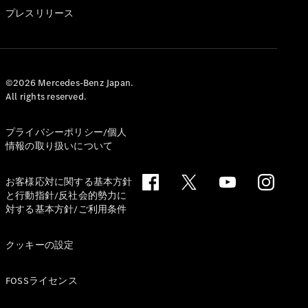
GLS
プレスリリース
G-
電気
Class
G-Class
試乗リクエ
©2026 Mercedes-Benz Japan.
All rights reserved.
スト
オンライン
ショールー
プライバシーポリシー/個人
ム
情報の取り扱いについて
Stationwagon
お客様応対に関する基本方針
と行動指針/反社会的勢力に
対する基本方針/ご利用条件
クッキーの設定
All
Stationwagon
FOSSライセンス
CLA
Shooting
New
電気