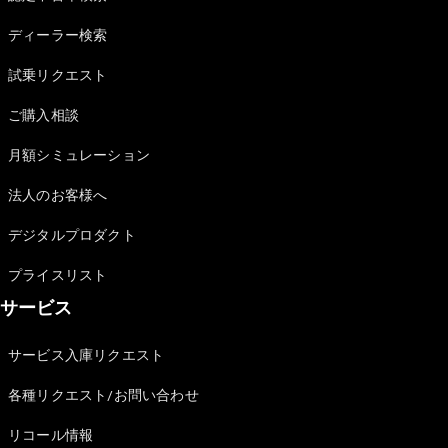
Sedan
E-Class
ディーラー検索
Sedan
S-Class
試乗リクエスト
New
Sedan
S-Class
ご購入相談
Sedan
New
Long
月額シミュレーション
Mercedes-
Maybach
New
法人のお客様へ
S-Class
デジタルプロダクト
試乗リクエ
プライスリスト
スト
サービス
オンライン
ショールー
ム
サービス入庫リクエスト
SUV
各種リクエスト/お問い合わせ
リコール情報