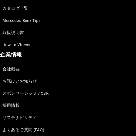
カタログ一覧
Mercedes-Benz Tips
All SUV
EQA
電気
取扱説明書
EQE
電気
SUV
How-to Videos
EQS
電気
企業情報
SUV
Mercedes-
Maybach
電気
会社概要
EQS SUV
GLA
お詫びとお知らせ
GLB
GLC
スポンサーシップ / CSR
GLC Coupé
GLE
採用情報
GLE Coupé
サステナビリティ
GLS
Mercedes-
よくあるご質問 (FAQ)
Maybach