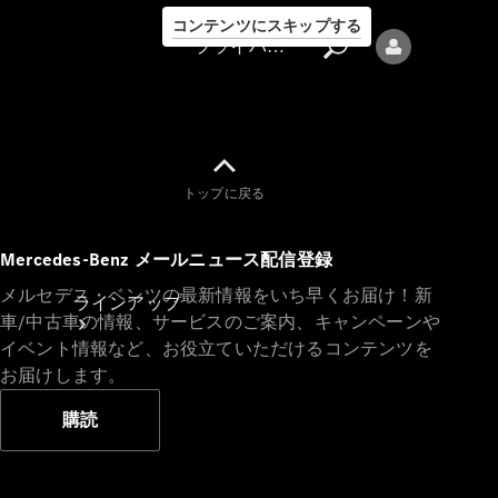
コンテンツにスキップする
プライバシーポリシー
トップに戻る
プライバシ
Mercedes-Benz メールニュース配信登録
ーポリシー
メルセデス・ベンツの最新情報をいち早くお届け！新
ラインアップ
車/中古車の情報、サービスのご案内、キャンペーンや
イベント情報など、お役立ていただけるコンテンツを
お届けします。
購読
Mercedes-Benz