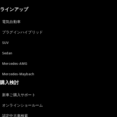
New models
ラインアップ
電気自動車モデル
プラグインハイブリッドモデル
電気自動車
プラグインハイブリッド
Sedan
SUV
Sedan
Mercedes-AMG
All Sedan
Mercedes-Maybach
CLA
購入検討
電気
Sedan
CLA
New
新車ご購入サポート
Sedan
C-Class
オンラインショールーム
Sedan
EQS
電気
認定中古車検索