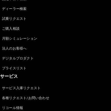
Sedan
E-Class
ディーラー検索
Sedan
S-Class
試乗リクエスト
New
Sedan
S-Class
ご購入相談
Sedan
New
Long
月額シミュレーション
Mercedes-
Maybach
New
法人のお客様へ
S-Class
デジタルプロダクト
試乗リクエ
プライスリスト
スト
サービス
オンライン
ショールー
ム
サービス入庫リクエスト
SUV
各種リクエスト/お問い合わせ
リコール情報