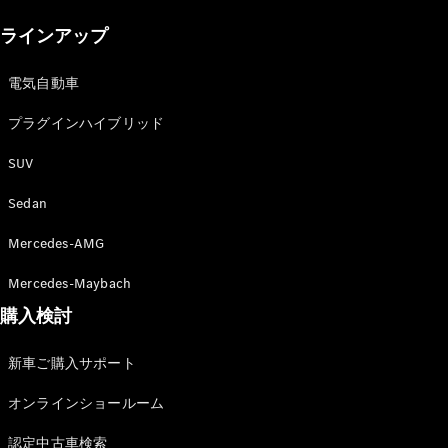
New models
ラインアップ
電気自動車モデル
プラグインハイブリッドモデル
電気自動車
プラグインハイブリッド
Sedan
SUV
Sedan
Mercedes-AMG
All Sedan
Mercedes-Maybach
CLA
購入検討
電気
Sedan
CLA
New
新車ご購入サポート
Sedan
C-Class
オンラインショールーム
Sedan
EQS
電気
認定中古車検索