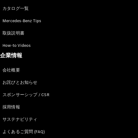
カタログ一覧
Mercedes-Benz Tips
All SUV
EQA
電気
取扱説明書
EQE
電気
SUV
How-to Videos
EQS
電気
企業情報
SUV
Mercedes-
Maybach
電気
会社概要
EQS SUV
GLA
お詫びとお知らせ
GLB
GLC
スポンサーシップ / CSR
GLC Coupé
GLE
採用情報
GLE Coupé
サステナビリティ
GLS
Mercedes-
よくあるご質問 (FAQ)
Maybach