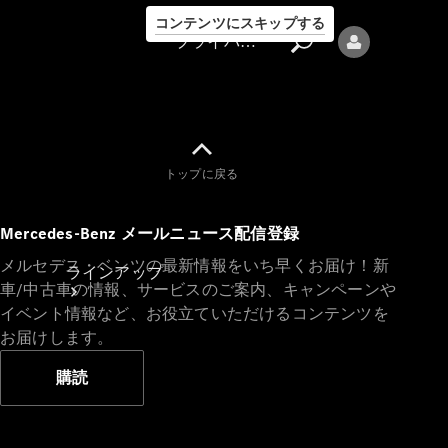
コンテンツにスキップする
プライバシーポリシー
トップに戻る
プライバシ
Mercedes-Benz メールニュース配信登録
ーポリシー
メルセデス・ベンツの最新情報をいち早くお届け！新
ラインアップ
車/中古車の情報、サービスのご案内、キャンペーンや
イベント情報など、お役立ていただけるコンテンツを
お届けします。
購読
Mercedes-Benz