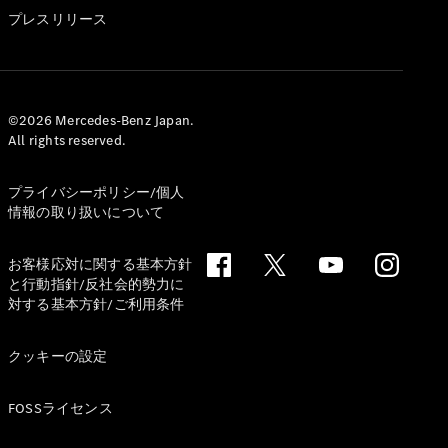
GLS
プレスリリース
G-
電気
Class
G-Class
試乗リクエ
©2026 Mercedes-Benz Japan.
All rights reserved.
スト
オンライン
ショールー
プライバシーポリシー/個人
ム
情報の取り扱いについて
Stationwagon
お客様応対に関する基本方針
と行動指針/反社会的勢力に
対する基本方針/ご利用条件
クッキーの設定
All
Stationwagon
FOSSライセンス
CLA
Shooting
New
電気