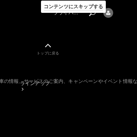
コンテンツにスキップする
プライバシーポリシー
トップに戻る
プライバシ
ーポリシー
古車の情報、サービスのご案内、キャンペーンやイベント情報
ラインアップ
Mercedes-Benz