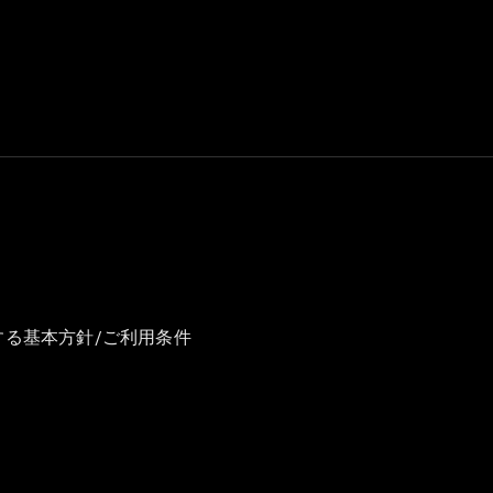
GLS
G-
電気
Class
G-Class
試乗リクエ
スト
オンライン
ショールー
ム
Stationwagon
する基本方針/ご利用条件
All
Stationwagon
CLA
Shooting
New
電気