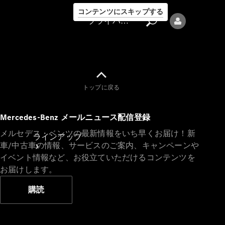
コンテンツにスキップする
プライバシーポリシー
トップに戻る
プライバシ
Mercedes-Benz メールニュース配信登録
ーポリシー
メルセデス・ベンツの最新情報をいち早くお届け！新
ラインアップ
車/中古車の情報、サービスのご案内、キャンペーンや
イベント情報など、お役立ていただけるコンテンツを
お届けします。
購読
Mercedes-Benz