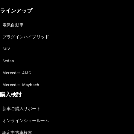
New models
ラインアップ
電気自動車モデル
プラグインハイブリッドモデル
電気自動車
プラグインハイブリッド
Sedan
SUV
Sedan
Mercedes-AMG
All Sedan
Mercedes-Maybach
CLA
購入検討
電気
Sedan
CLA
New
新車ご購入サポート
Sedan
C-Class
オンラインショールーム
Sedan
EQS
電気
認定中古車検索