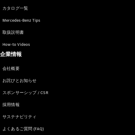
カタログ一覧
Mercedes-Benz Tips
All SUV
EQA
電気
取扱説明書
EQE
電気
SUV
How-to Videos
EQS
電気
企業情報
SUV
Mercedes-
Maybach
電気
会社概要
EQS SUV
GLA
お詫びとお知らせ
GLB
GLC
スポンサーシップ / CSR
GLC Coupé
GLE
採用情報
GLE Coupé
サステナビリティ
GLS
Mercedes-
よくあるご質問 (FAQ)
Maybach