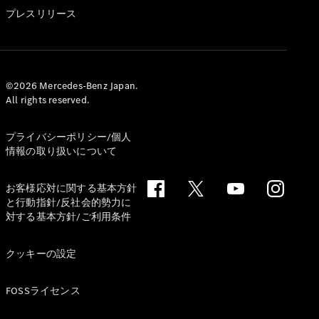
GLS
プレスリリース
G-
電気
Class
G-Class
試乗リクエ
©2026 Mercedes-Benz Japan.
All rights reserved.
スト
オンライン
ショールー
プライバシーポリシー/個人
ム
情報の取り扱いについて
Stationwagon
お客様応対に関する基本方針
と行動指針/反社会的勢力に
対する基本方針/ご利用条件
クッキーの設定
All
Stationwagon
FOSSライセンス
CLA
Shooting
New
電気