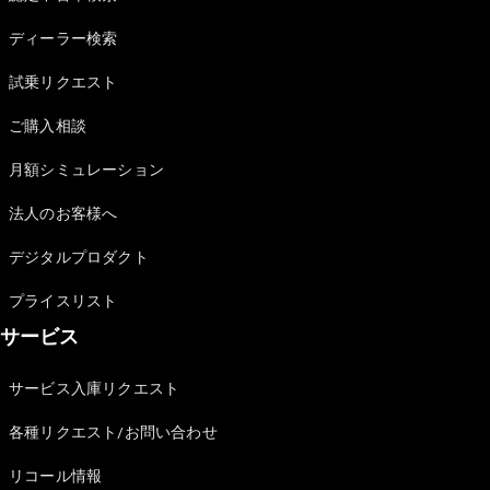
Sedan
E-Class
ディーラー検索
Sedan
S-Class
試乗リクエスト
New
Sedan
S-Class
ご購入相談
Sedan
New
Long
月額シミュレーション
Mercedes-
Maybach
New
法人のお客様へ
S-Class
デジタルプロダクト
試乗リクエ
プライスリスト
スト
サービス
オンライン
ショールー
ム
サービス入庫リクエスト
SUV
各種リクエスト/お問い合わせ
リコール情報