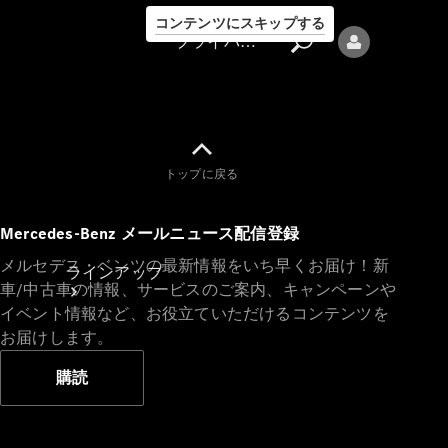
コンテンツにスキップする
プライバシーポリシー
トップに戻る
プライバシ
Mercedes-Benz メールニュース配信登録
ーポリシー
メルセデス・ベンツの最新情報をいち早くお届け！新
ラインアップ
車/中古車の情報、サービスのご案内、キャンペーンや
イベント情報など、お役立ていただけるコンテンツを
お届けします。
購読
Mercedes-Benz