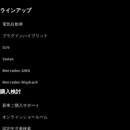
New models
ラインアップ
電気自動車モデル
プラグインハイブリッドモデル
電気自動車
プラグインハイブリッド
Sedan
SUV
Sedan
Mercedes-AMG
All Sedan
Mercedes-Maybach
CLA
購入検討
電気
Sedan
CLA
New
新車ご購入サポート
Sedan
C-Class
オンラインショールーム
Sedan
EQS
電気
認定中古車検索