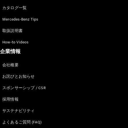
カタログ一覧
Mercedes-Benz Tips
All SUV
EQA
電気
取扱説明書
EQE
電気
SUV
How-to Videos
EQS
電気
企業情報
SUV
Mercedes-
Maybach
電気
会社概要
EQS SUV
GLA
お詫びとお知らせ
GLB
GLC
スポンサーシップ / CSR
GLC Coupé
GLE
採用情報
GLE Coupé
サステナビリティ
GLS
Mercedes-
よくあるご質問 (FAQ)
Maybach