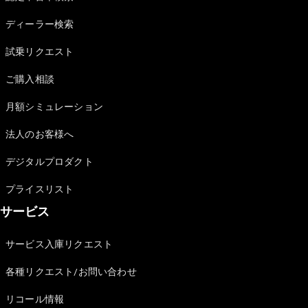
Sedan
E-Class
ディーラー検索
Sedan
S-Class
試乗リクエスト
New
Sedan
S-Class
ご購入相談
Sedan
New
Long
月額シミュレーション
Mercedes-
Maybach
New
法人のお客様へ
S-Class
デジタルプロダクト
試乗リクエ
プライスリスト
スト
サービス
オンライン
ショールー
ム
サービス入庫リクエスト
SUV
各種リクエスト/お問い合わせ
リコール情報