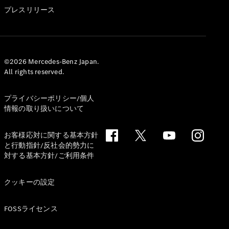
GLS
プレスリリース
G-
電気
Class
G-Class
試乗リクエ
©2026 Mercedes-Benz Japan.
All rights reserved.
スト
オンライン
ショールー
プライバシーポリシー/個人
ム
情報の取り扱いについて
Stationwagon
お客様応対に関する基本方針
と行動指針/反社会的勢力に
対する基本方針/ご利用条件
クッキーの設定
All
Stationwagon
FOSSライセンス
CLA
Shooting
New
電気