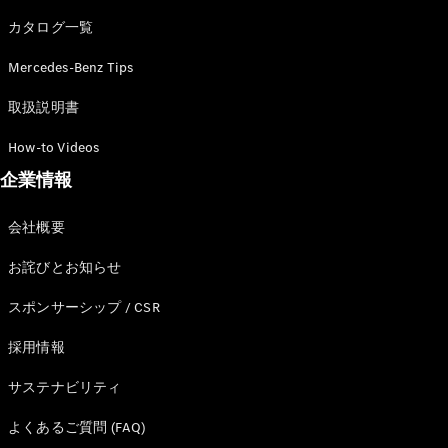
カタログ一覧
Mercedes-Benz Tips
All SUV
EQA
電気
取扱説明書
EQE
電気
SUV
How-to Videos
EQS
電気
企業情報
SUV
Mercedes-
Maybach
電気
会社概要
EQS SUV
GLA
お詫びとお知らせ
GLB
GLC
スポンサーシップ / CSR
GLC Coupé
GLE
採用情報
GLE Coupé
サステナビリティ
GLS
Mercedes-
よくあるご質問 (FAQ)
Maybach