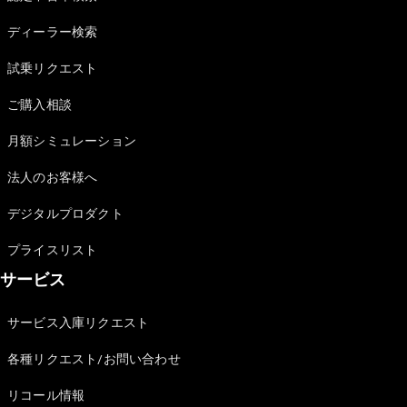
Sedan
E-Class
ディーラー検索
Sedan
S-Class
試乗リクエスト
New
Sedan
S-Class
ご購入相談
Sedan
New
Long
月額シミュレーション
Mercedes-
Maybach
New
法人のお客様へ
S-Class
デジタルプロダクト
試乗リクエ
プライスリスト
スト
サービス
オンライン
ショールー
ム
サービス入庫リクエスト
SUV
各種リクエスト/お問い合わせ
リコール情報