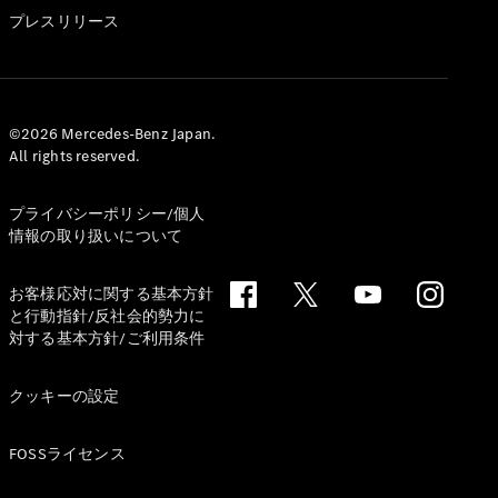
GLS
プレスリリース
G-
電気
Class
G-Class
試乗リクエ
©2026 Mercedes-Benz Japan.
All rights reserved.
スト
オンライン
ショールー
プライバシーポリシー/個人
ム
情報の取り扱いについて
Stationwagon
お客様応対に関する基本方針
と行動指針/反社会的勢力に
対する基本方針/ご利用条件
クッキーの設定
All
Stationwagon
FOSSライセンス
CLA
Shooting
New
電気