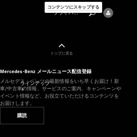
コンテンツにスキップする
プライバシーポリシー
トップに戻る
プライバシ
Mercedes-Benz メールニュース配信登録
ーポリシー
メルセデス・ベンツの最新情報をいち早くお届け！新
ラインアップ
車/中古車の情報、サービスのご案内、キャンペーンや
イベント情報など、お役立ていただけるコンテンツを
お届けします。
購読
Mercedes-Benz