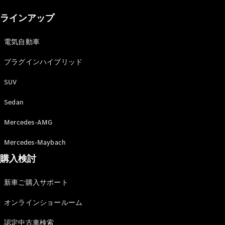
New models
ラインアップ
電気自動車モデル
プラグインハイブリッドモデル
電気自動車
プラグインハイブリッド
Sedan
SUV
Sedan
Mercedes-AMG
All Sedan
Mercedes-Maybach
CLA
購入検討
電気
Sedan
CLA
New
新車ご購入サポート
Sedan
C-Class
オンラインショールーム
Sedan
EQS
電気
認定中古車検索