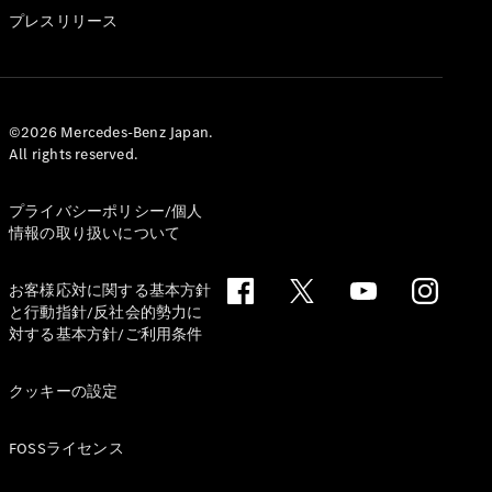
GLS
プレスリリース
G-
電気
Class
G-Class
試乗リクエ
©2026 Mercedes-Benz Japan.
All rights reserved.
スト
オンライン
ショールー
プライバシーポリシー/個人
ム
情報の取り扱いについて
Stationwagon
お客様応対に関する基本方針
と行動指針/反社会的勢力に
対する基本方針/ご利用条件
クッキーの設定
All
Stationwagon
FOSSライセンス
CLA
Shooting
New
電気