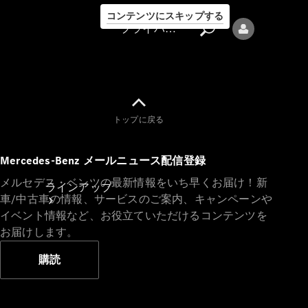
コンテンツにスキップする
プライバシーポリシー
トップに戻る
プライバシ
Mercedes-Benz メールニュース配信登録
ーポリシー
メルセデス・ベンツの最新情報をいち早くお届け！新
ラインアップ
車/中古車の情報、サービスのご案内、キャンペーンや
イベント情報など、お役立ていただけるコンテンツを
お届けします。
購読
Mercedes-Benz