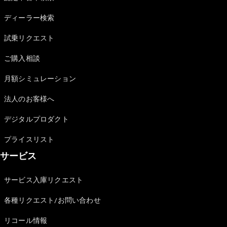
Sedan
E-Class
ディーラー検索
Sedan
S-Class
試乗リクエスト
New
Sedan
S-Class
ご購入相談
Sedan
New
Long
月額シミュレーション
Mercedes-
Maybach
New
法人のお客様へ
S-Class
デジタルプロダクト
試乗リクエ
プライスリスト
スト
サービス
オンライン
ショールー
ム
サービス入庫リクエスト
SUV
各種リクエスト/お問い合わせ
リコール情報