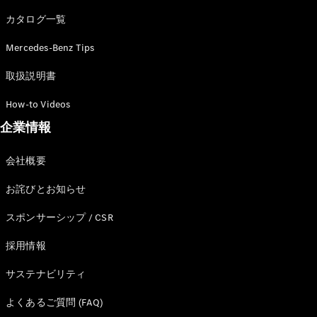
カタログ一覧
Mercedes-Benz Tips
All SUV
EQA
電気
取扱説明書
EQE
電気
SUV
How-to Videos
EQS
電気
企業情報
SUV
Mercedes-
Maybach
電気
会社概要
EQS SUV
GLA
お詫びとお知らせ
GLB
GLC
スポンサーシップ / CSR
GLC Coupé
GLE
採用情報
GLE Coupé
サステナビリティ
GLS
Mercedes-
よくあるご質問 (FAQ)
Maybach