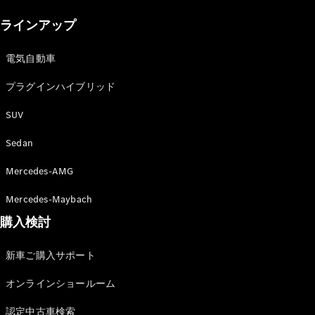
New models
ラインアップ
電気自動車モデル
プラグインハイブリッドモデル
電気自動車
プラグインハイブリッド
Sedan
SUV
Sedan
Mercedes-AMG
All Sedan
Mercedes-Maybach
CLA
購入検討
電気
Sedan
CLA
New
新車ご購入サポート
Sedan
C-Class
オンラインショールーム
Sedan
EQS
電気
認定中古車検索