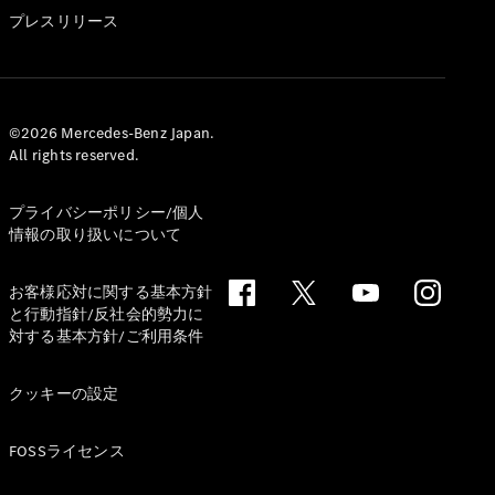
GLS
プレスリリース
G-
電気
Class
G-Class
試乗リクエ
©2026 Mercedes-Benz Japan.
All rights reserved.
スト
オンライン
ショールー
プライバシーポリシー/個人
ム
情報の取り扱いについて
Stationwagon
お客様応対に関する基本方針
と行動指針/反社会的勢力に
対する基本方針/ご利用条件
クッキーの設定
All
Stationwagon
FOSSライセンス
CLA
Shooting
New
電気