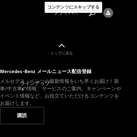
コンテンツにスキップする
プライバシーポリシー
トップに戻る
プライバシ
Mercedes-Benz メールニュース配信登録
ーポリシー
メルセデス・ベンツの最新情報をいち早くお届け！新
ラインアップ
車/中古車の情報、サービスのご案内、キャンペーンや
イベント情報など、お役立ていただけるコンテンツを
お届けします。
購読
Mercedes-Benz