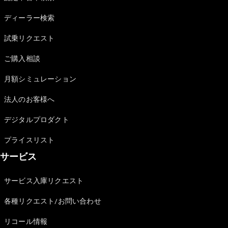
Sedan
E-Class
ディーラー検索
Sedan
S-Class
試乗リクエスト
New
Sedan
S-Class
ご購入相談
Sedan
New
Long
月額シミュレーション
Mercedes-
Maybach
New
法人のお客様へ
S-Class
デジタルプロダクト
試乗リクエ
プライスリスト
スト
サービス
オンライン
ショールー
ム
サービス入庫リクエスト
SUV
各種リクエスト/お問い合わせ
リコール情報