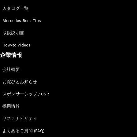
カタログ一覧
Mercedes-Benz Tips
All SUV
EQA
電気
取扱説明書
EQE
電気
SUV
How-to Videos
EQS
電気
企業情報
SUV
Mercedes-
Maybach
電気
会社概要
EQS SUV
GLA
お詫びとお知らせ
GLB
GLC
スポンサーシップ / CSR
GLC Coupé
GLE
採用情報
GLE Coupé
サステナビリティ
GLS
Mercedes-
よくあるご質問 (FAQ)
Maybach