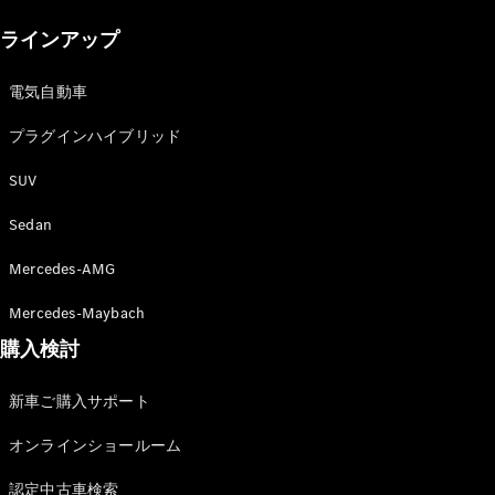
New models
ラインアップ
電気自動車モデル
プラグインハイブリッドモデル
電気自動車
プラグインハイブリッド
Sedan
SUV
Sedan
Mercedes-AMG
All Sedan
Mercedes-Maybach
CLA
購入検討
電気
Sedan
CLA
New
新車ご購入サポート
Sedan
C-Class
オンラインショールーム
Sedan
EQS
電気
認定中古車検索