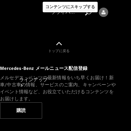
コンテンツにスキップする
プライバシーポリシー
トップに戻る
プライバシ
Mercedes-Benz メールニュース配信登録
ーポリシー
メルセデス・ベンツの最新情報をいち早くお届け！新
ラインアップ
車/中古車の情報、サービスのご案内、キャンペーンや
イベント情報など、お役立ていただけるコンテンツを
お届けします。
購読
Mercedes-Benz