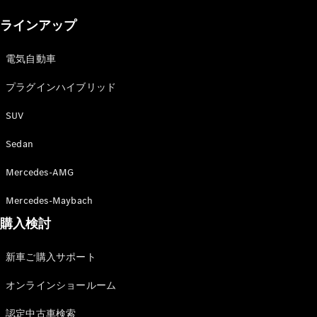
New models
ラインアップ
電気自動車モデル
プラグインハイブリッドモデル
電気自動車
プラグインハイブリッド
Sedan
SUV
Sedan
Mercedes-AMG
All Sedan
Mercedes-Maybach
CLA
購入検討
電気
Sedan
CLA
New
新車ご購入サポート
Sedan
C-Class
オンラインショールーム
Sedan
EQS
電気
認定中古車検索