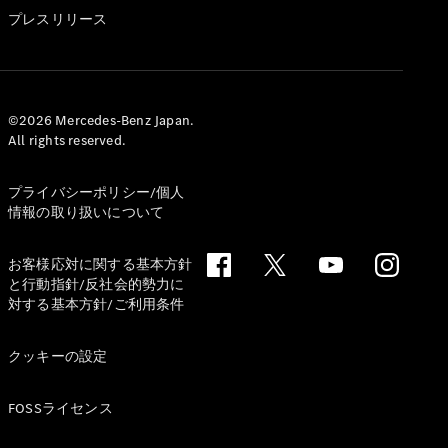
GLS
プレスリリース
G-
電気
Class
G-Class
試乗リクエ
©2026 Mercedes-Benz Japan.
All rights reserved.
スト
オンライン
ショールー
プライバシーポリシー/個人
ム
情報の取り扱いについて
Stationwagon
お客様応対に関する基本方針
と行動指針/反社会的勢力に
対する基本方針/ご利用条件
クッキーの設定
All
Stationwagon
FOSSライセンス
CLA
Shooting
New
電気