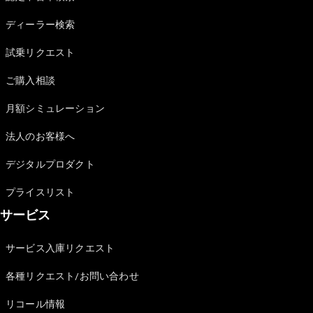
Sedan
E-Class
ディーラー検索
Sedan
S-Class
試乗リクエスト
New
Sedan
S-Class
ご購入相談
Sedan
New
Long
月額シミュレーション
Mercedes-
Maybach
New
法人のお客様へ
S-Class
デジタルプロダクト
試乗リクエ
プライスリスト
スト
サービス
オンライン
ショールー
ム
サービス入庫リクエスト
SUV
各種リクエスト/お問い合わせ
リコール情報