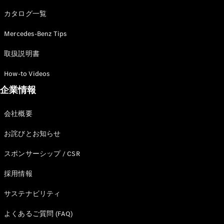
カタログ一覧
Mercedes-Benz Tips
All SUV
EQA
電気
取扱説明書
EQE
電気
SUV
How-to Videos
EQS
電気
企業情報
SUV
Mercedes-
Maybach
電気
会社概要
EQS SUV
GLA
お詫びとお知らせ
GLB
GLC
スポンサーシップ / CSR
GLC Coupé
GLE
採用情報
GLE Coupé
サステナビリティ
GLS
Mercedes-
よくあるご質問 (FAQ)
Maybach