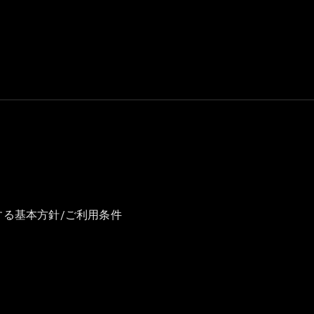
GLS
G-
電気
Class
G-Class
試乗リクエ
スト
オンライン
ショールー
ム
Stationwagon
する基本方針/ご利用条件
All
Stationwagon
CLA
Shooting
New
電気