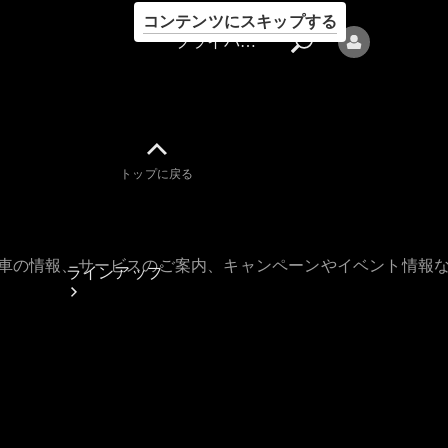
コンテンツにスキップする
プライバシーポリシー
トップに戻る
プライバシ
ーポリシー
古車の情報、サービスのご案内、キャンペーンやイベント情報
ラインアップ
Mercedes-Benz