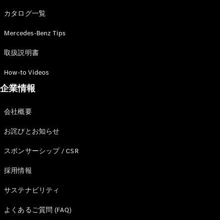
カタログ一覧
Mercedes-Benz Tips
All SUV
EQA
電気
取扱説明書
EQE
電気
SUV
How-to Videos
EQS
電気
企業情報
SUV
Mercedes-
Maybach
電気
会社概要
EQS SUV
GLA
お詫びとお知らせ
GLB
GLC
スポンサーシップ / CSR
GLC Coupé
GLE
採用情報
GLE Coupé
サステナビリティ
GLS
Mercedes-
よくあるご質問 (FAQ)
Maybach