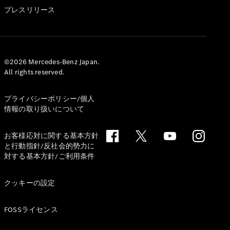
GLS
プレスリリース
G-
電気
Class
G-Class
試乗リクエ
©2026 Mercedes-Benz Japan.
All rights reserved.
スト
オンライン
ショールー
プライバシーポリシー/個人
ム
情報の取り扱いについて
Stationwagon
お客様応対に関する基本方針
と行動指針/反社会的勢力に
対する基本方針/ご利用条件
クッキーの設定
All
Stationwagon
FOSSライセンス
CLA
Shooting
New
電気