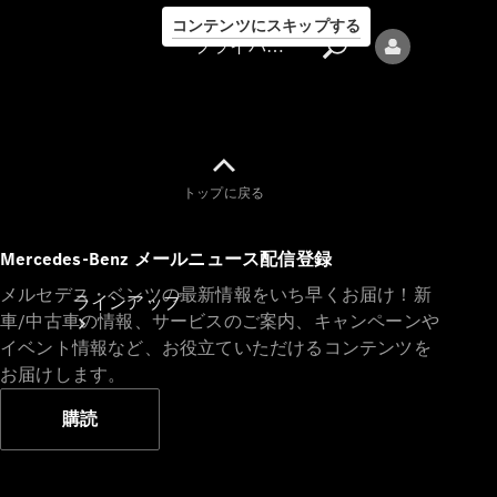
コンテンツにスキップする
プライバシーポリシー
トップに戻る
プライバシ
Mercedes-Benz メールニュース配信登録
ーポリシー
メルセデス・ベンツの最新情報をいち早くお届け！新
ラインアップ
車/中古車の情報、サービスのご案内、キャンペーンや
イベント情報など、お役立ていただけるコンテンツを
お届けします。
購読
Mercedes-Benz