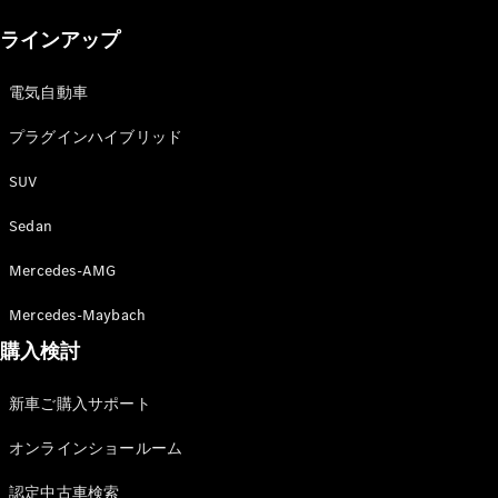
New models
ラインアップ
電気自動車モデル
プラグインハイブリッドモデル
電気自動車
プラグインハイブリッド
Sedan
SUV
Sedan
Mercedes-AMG
All Sedan
Mercedes-Maybach
CLA
購入検討
電気
Sedan
CLA
New
新車ご購入サポート
Sedan
C-Class
オンラインショールーム
Sedan
EQS
電気
認定中古車検索