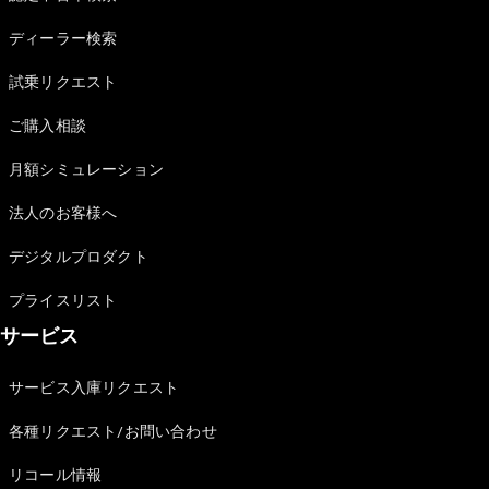
Sedan
E-Class
ディーラー検索
Sedan
S-Class
試乗リクエスト
New
Sedan
S-Class
ご購入相談
Sedan
New
Long
月額シミュレーション
Mercedes-
Maybach
New
法人のお客様へ
S-Class
デジタルプロダクト
試乗リクエ
プライスリスト
スト
サービス
オンライン
ショールー
ム
サービス入庫リクエスト
SUV
各種リクエスト/お問い合わせ
リコール情報