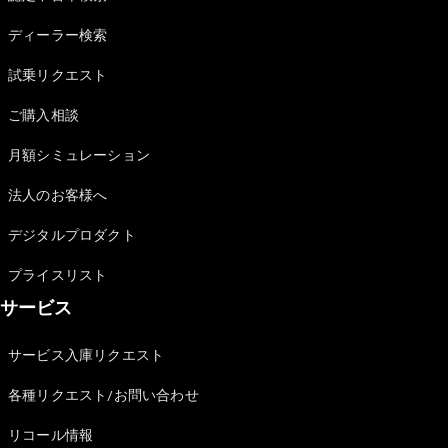
Sedan
E-Class
ディーラー検索
Sedan
S-Class
試乗リクエスト
New
Sedan
S-Class
ご購入相談
Sedan
New
Long
月額シミュレーション
Mercedes-
Maybach
New
法人のお客様へ
S-Class
デジタルプロダクト
試乗リクエ
プライスリスト
スト
サービス
オンライン
ショールー
ム
サービス入庫リクエスト
SUV
各種リクエスト/お問い合わせ
リコール情報