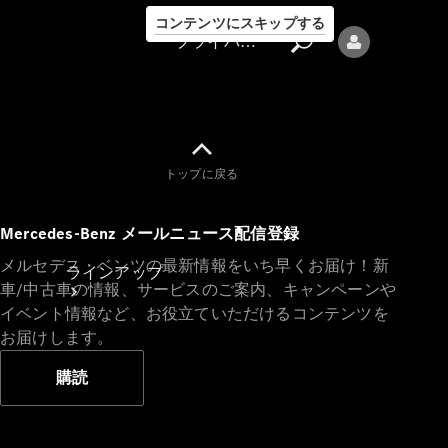
コンテンツにスキップする
プライバシーポリシー
トップに戻る
プライバシ
Mercedes-Benz メールニュース配信登録
ーポリシー
メルセデス・ベンツの最新情報をいち早くお届け！新
ラインアップ
車/中古車の情報、サービスのご案内、キャンペーンや
イベント情報など、お役立ていただけるコンテンツを
お届けします。
購読
Mercedes-Benz