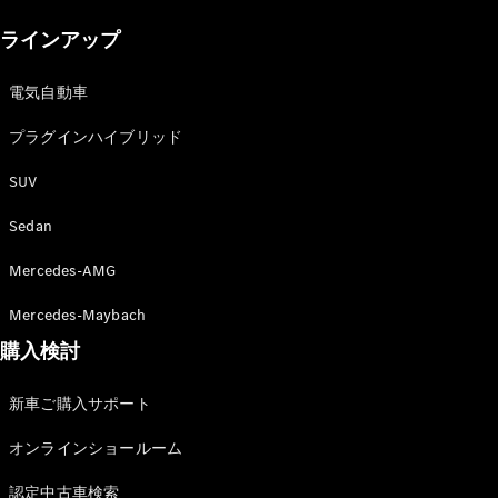
New models
ラインアップ
電気自動車モデル
プラグインハイブリッドモデル
電気自動車
プラグインハイブリッド
Sedan
SUV
Sedan
Mercedes-AMG
All Sedan
Mercedes-Maybach
CLA
購入検討
電気
Sedan
CLA
New
新車ご購入サポート
Sedan
C-Class
オンラインショールーム
Sedan
EQS
電気
認定中古車検索