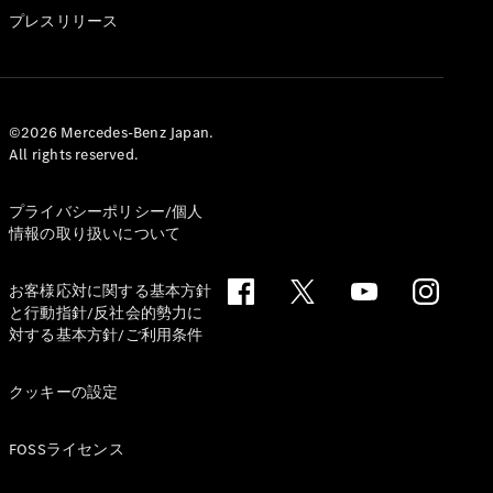
GLS
プレスリリース
G-
電気
Class
G-Class
試乗リクエ
©2026 Mercedes-Benz Japan.
All rights reserved.
スト
オンライン
ショールー
プライバシーポリシー/個人
ム
情報の取り扱いについて
Stationwagon
お客様応対に関する基本方針
と行動指針/反社会的勢力に
対する基本方針/ご利用条件
クッキーの設定
All
Stationwagon
FOSSライセンス
CLA
Shooting
New
電気