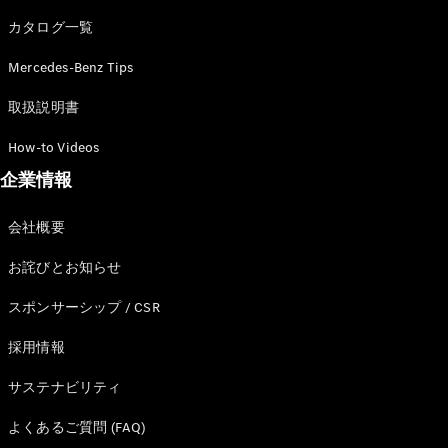
カタログ一覧
Mercedes-Benz Tips
All SUV
EQA
電気
取扱説明書
EQE
電気
SUV
How-to Videos
EQS
電気
企業情報
SUV
Mercedes-
Maybach
電気
会社概要
EQS SUV
GLA
お詫びとお知らせ
GLB
GLC
スポンサーシップ / CSR
GLC Coupé
GLE
採用情報
GLE Coupé
サステナビリティ
GLS
Mercedes-
よくあるご質問 (FAQ)
Maybach